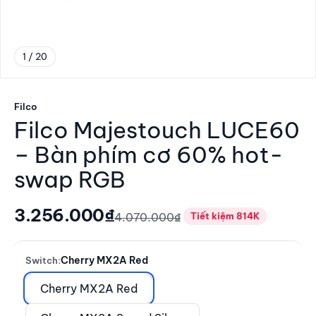
1 / 20
Đến mục 1
Filco
Filco Majestouch LUCE60
– Bàn phím cơ 60% hot-
swap RGB
Giá giảm
3.256.000₫
Giá thông thường
4.070.000₫
Tiết kiệm 814K
Cherry MX2A Red
Switch:
Cherry MX2A Red