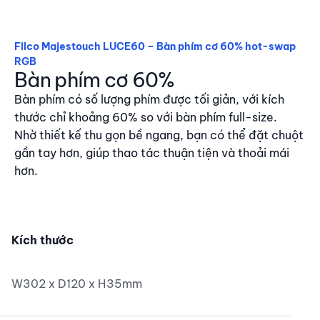
Filco Majestouch LUCE60 – Bàn phím cơ 60% hot-swap
RGB
Bàn phím cơ 60%
Bàn phím có số lượng phím được tối giản, với kích
thước chỉ khoảng 60% so với bàn phím full-size.
Nhờ thiết kế thu gọn bề ngang, bạn có thể đặt chuột
gần tay hơn, giúp thao tác thuận tiện và thoải mái
hơn.
Bàn phím cơ 60%
Kích thước
W302 x D120 x H35mm