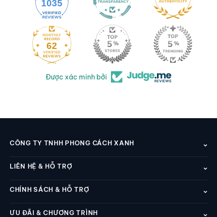
1035
62
Được xác minh bởi
CÔNG TY TNHH PHONG CÁCH XANH
LIÊN HỆ & HỖ TRỢ
CHÍNH SÁCH & HỖ TRỢ
ƯU ĐÃI & CHƯƠNG TRÌNH