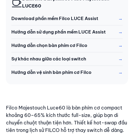
LUCE60
Download phần mềm Filco LUCE Assist
Hướng dẫn sử dụng phần mềm LUCE Assist
Hướng dẫn chọn bàn phím cơ Filco
Sự khác nhau giữa các loại switch
Hướng dẫn vệ sinh bàn phím cơ Filco
Nội dung
Filco Majestouch Luce60 là bàn phím cơ compact
khoảng 60–65% kích thước full-size, giúp bạn di
chuyển chuột thuận tiện hơn. Thiết kế hot-swap đầu
tiên trong lịch sử FILCO hỗ trợ thay switch dễ dàng.