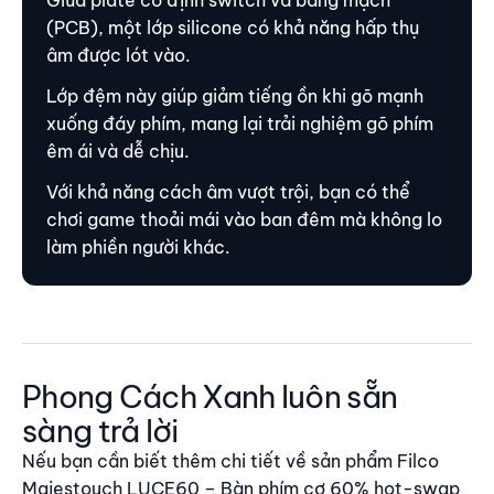
(PCB), một lớp silicone có khả năng hấp thụ
âm được lót vào.
Lớp đệm này giúp giảm tiếng ồn khi gõ mạnh
xuống đáy phím, mang lại trải nghiệm gõ phím
êm ái và dễ chịu.
Với khả năng cách âm vượt trội, bạn có thể
chơi game thoải mái vào ban đêm mà không lo
làm phiền người khác.
Phong Cách Xanh luôn sẵn
sàng trả lời
Nếu bạn cần biết thêm chi tiết về sản phẩm Filco
Majestouch LUCE60 – Bàn phím cơ 60% hot-swap