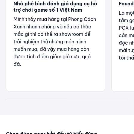
Nhà phê bình đánh giá dụng cụ hỗ
Found
trợ chơi game số 1 Việt Nam
Là một
Mình thấy mua hàng tại Phong Cách
tầm ge
Xanh nhanh chóng và nếu có thắc
PCX luô
mắc gì thì có thể ra showroom để
cần mu
trải nghiệm thử những món mình
độc nh
muốn mua, đã vậy mua hàng còn
mãi tu
được tích điểm giảm giá nữa, quá
tôi th
đã.
Chọn đúng gear bắt đầu từ hiểu đúng.