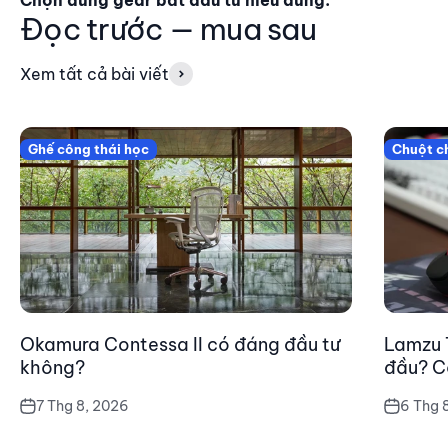
Đọc trước — mua sau
Xem tất cả bài viết
Ghế công thái học
Chuột c
Okamura Contessa II có đáng đầu tư
Lamzu 
không?
đầu? C
7 Thg 8, 2026
6 Thg 