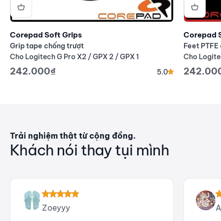
Corepad Soft Grips
Corepad 
Grip tape chống trượt
Feet PTFE 
Cho Logitech G Pro X2 / GPX 2 / GPX 1
Cho Logite
Giá giảm
Giá giả
242.000₫
242.00
5.0
Trải nghiệm thật từ cộng đồng.
Khách nói thay tụi mình
Zoeyyy
A