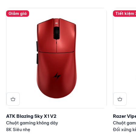
Giảm giá
Tiết kiệm
ATK Blazing Sky X1 V2
Razer Vip
Chuột gaming không dây
Chuột gam
8K Siêu nhẹ
Đối xứng k