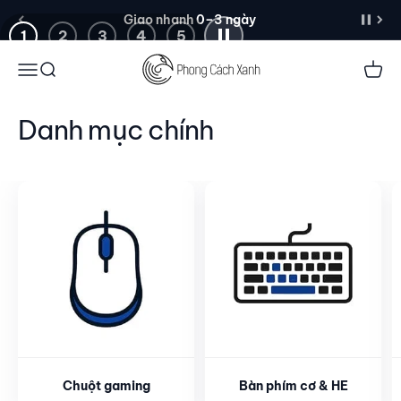
Lamzu Thorn V2
Đến nội dung
Giao nhanh 0–3 ngày
1
2
3
4
5
Menu
Tìm kiếm
Giỏ 
Xem thêm
Danh mục chính
Chuột gaming
Bàn phím cơ & HE