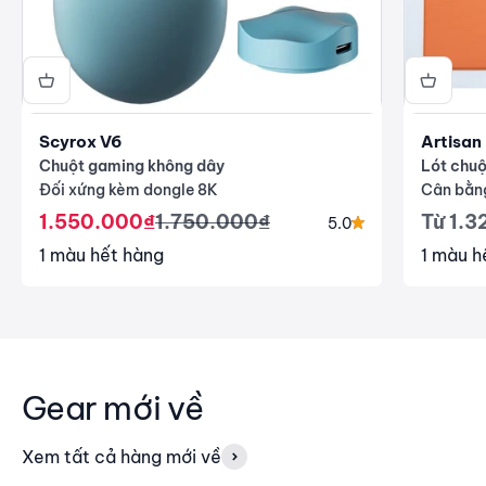
Scyrox V6
Artisan
Chuột gaming không dây
Lót chuộ
Đối xứng kèm dongle 8K
Cân bằn
Giá giảm
Giá thông thường
Giá gi
1.550.000₫
1.750.000₫
Từ 1.
5.0
1 màu hết hàng
1 màu h
Gear mới về
Xem tất cả hàng mới về