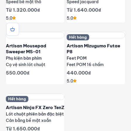
Speed bề mặt thô
Speed jacquard
Giá giảm
Giá giảm
Từ 1.320.000₫
Từ 1.640.000₫
5.0
5.0
Hết hàng
Artisan Mousepad
Artisan Mizugumo Futae
Sweeper MS-01
P8
Phụ kiện bàn phím
Feet POM
Cọ vệ sinh lót chuột
Feet POM 16 chấm
Giá giảm
Giá giảm
550.000₫
440.000₫
5.0
Hết hàng
Artisan Ninja FX Zero TenZ
Lót chuột phiên bản đặc biệt
Cân bằng bề mặt xoắn
Giá giảm
Từ 1.650.000₫