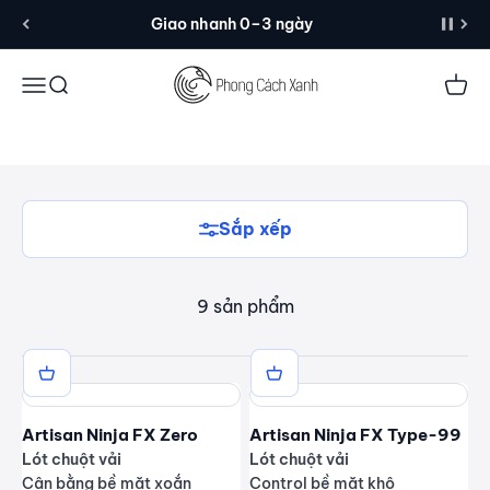
trước: Zero thiên control, Hien cho cảm giác
Đến nội dung
Giao nhanh 0–3 ngày
nhanh và rõ bề mặt, Hayate Otsu cân bằng hơn,
Raiden rất nhanh. Độ mềm đế cũng ảnh hưởng
Menu
Tìm kiếm
Giỏ 
nhiều đến cảm giác dừng.
Sắp xếp
9 sản phẩm
Artisan Ninja FX Zero
Artisan Ninja FX Type-99
Lót chuột vải
Lót chuột vải
Cân bằng bề mặt xoắn
Control bề mặt khô