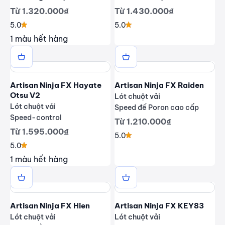
Giá giảm
Giá giảm
Từ 1.320.000₫
Từ 1.430.000₫
5.0
5.0
1 màu hết hàng
Artisan Ninja FX Hayate
Artisan Ninja FX Raiden
Otsu V2
Lót chuột vải
Lót chuột vải
Speed đế Poron cao cấp
Speed-control
Giá giảm
Từ 1.210.000₫
Giá giảm
Từ 1.595.000₫
5.0
5.0
1 màu hết hàng
Artisan Ninja FX Hien
Artisan Ninja FX KEY83
Lót chuột vải
Lót chuột vải