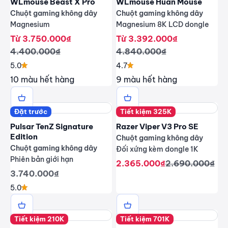
WLmouse Beast X Pro
WLmouse Huan Mouse
Chuột gaming không dây
Chuột gaming không dây
Magnesium
Magnesium 8K LCD dongle
Giá giảm
Giá giảm
Từ 3.750.000₫
Từ 3.392.000₫
Giá thông thường
Giá thông thường
4.400.000₫
4.840.000₫
5.0
4.7
10 màu hết hàng
9 màu hết hàng
Đặt trước
Tiết kiệm 325K
Pulsar TenZ Signature
Razer Viper V3 Pro SE
Edition
Chuột gaming không dây
Chuột gaming không dây
Đối xứng kèm dongle 1K
Phiên bản giới hạn
Giá giảm
Giá thông thư
2.365.000₫
2.690.000₫
Giá giảm
3.740.000₫
5.0
Tiết kiệm 210K
Tiết kiệm 701K