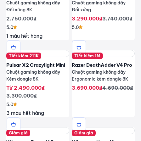
Chuột gaming không dây
Chuột gaming không dây
Đối xứng 8K
Đối xứng
Giá giảm
Giá giảm
Giá thông thư
2.750.000₫
3.290.000₫
3.740.000₫
5.0
5.0
1 màu hết hàng
Tiết kiệm 211K
Tiết kiệm 1M
Pulsar X2 Crazylight Mini
Razer DeathAdder V4 Pro
Chuột gaming không dây
Chuột gaming không dây
Kèm dongle 8K
Ergonomic kèm dongle 8K
Giá giảm
Giá giảm
Giá thông thư
Từ 2.490.000₫
3.690.000₫
4.690.000₫
Giá thông thường
3.300.000₫
5.0
3 màu hết hàng
Giảm giá
Giảm giá