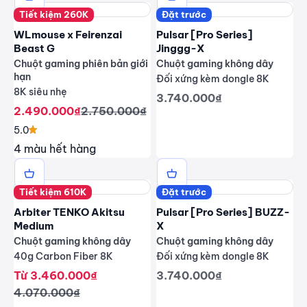
Tiết kiệm 260K
Đặt trước
WLmouse x Feirenzai
Pulsar [Pro Series]
Beast G
Jinggg-X
Chuột gaming phiên bản giới
Chuột gaming không dây
hạn
Đối xứng kèm dongle 8K
8K siêu nhẹ
Giá giảm
3.740.000₫
Giá giảm
Giá thông thường
2.490.000₫
2.750.000₫
5.0
4 màu hết hàng
Tiết kiệm 610K
Đặt trước
Arbiter TENKO Akitsu
Pulsar [Pro Series] BUZZ-
Medium
X
Chuột gaming không dây
Chuột gaming không dây
40g Carbon Fiber 8K
Đối xứng kèm dongle 8K
Giá giảm
Giá giảm
Từ 3.460.000₫
3.740.000₫
Giá thông thường
4.070.000₫