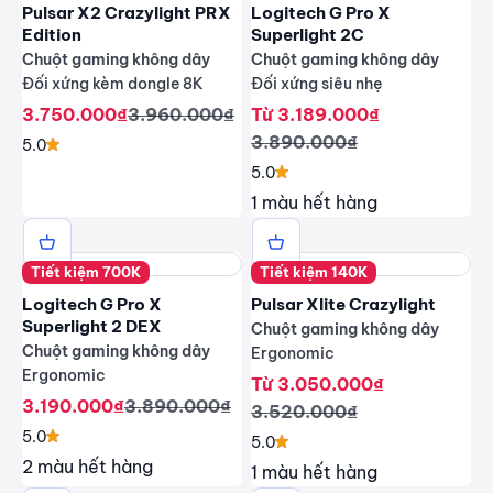
Pulsar X2 Crazylight PRX
Logitech G Pro X
Edition
Superlight 2C
Chuột gaming không dây
Chuột gaming không dây
Đối xứng kèm dongle 8K
Đối xứng siêu nhẹ
Giá giảm
Giá thông thường
Giá giảm
3.750.000₫
3.960.000₫
Từ 3.189.000₫
Giá thông thường
3.890.000₫
5.0
5.0
1 màu hết hàng
Tiết kiệm 700K
Tiết kiệm 140K
Logitech G Pro X
Pulsar Xlite Crazylight
Superlight 2 DEX
Chuột gaming không dây
Chuột gaming không dây
Ergonomic
Ergonomic
Giá giảm
Từ 3.050.000₫
Giá giảm
Giá thông thường
3.190.000₫
3.890.000₫
Giá thông thường
3.520.000₫
5.0
5.0
2 màu hết hàng
1 màu hết hàng