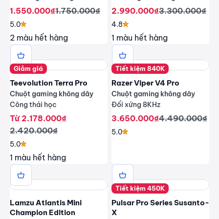
Giá giảm
Giá thông thường
Giá giảm
Giá thông thư
1.550.000₫
1.750.000₫
2.990.000₫
3.300.000₫
5.0
4.8
2 màu hết hàng
1 màu hết hàng
Giảm giá
Tiết kiệm 840K
Teevolution Terra Pro
Razer Viper V4 Pro
Chuột gaming không dây
Chuột gaming không dây
Công thái học
Đối xứng 8KHz
Giá giảm
Giá giảm
Giá thông thư
Từ 2.178.000₫
3.650.000₫
4.490.000₫
Giá thông thường
2.420.000₫
5.0
5.0
1 màu hết hàng
Tiết kiệm 450K
Lamzu Atlantis Mini
Pulsar Pro Series Susanto-
Champion Edition
X