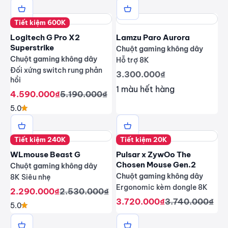
Tiết kiệm 600K
Logitech G Pro X2
Lamzu Paro Aurora
Superstrike
Chuột gaming không dây
Chuột gaming không dây
Hỗ trợ 8K
Đối xứng switch rung phản
Giá giảm
3.300.000₫
hồi
1 màu hết hàng
Giá giảm
Giá thông thường
4.590.000₫
5.190.000₫
5.0
Tiết kiệm 240K
Tiết kiệm 20K
WLmouse Beast G
Pulsar x ZywOo The
Chosen Mouse Gen.2
Chuột gaming không dây
Chuột gaming không dây
8K Siêu nhẹ
Ergonomic kèm dongle 8K
Giá giảm
Giá thông thường
2.290.000₫
2.530.000₫
Giá giảm
Giá thông thư
3.720.000₫
3.740.000₫
5.0