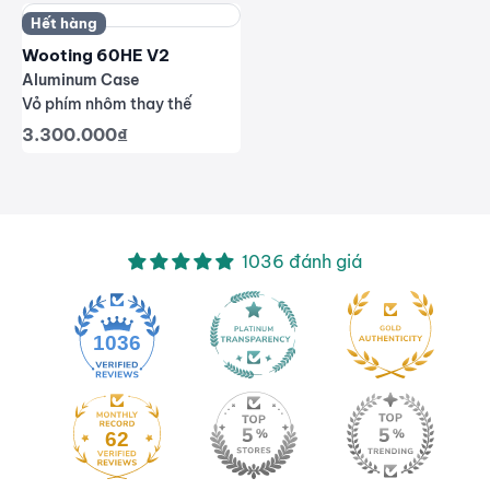
Hết hàng
Wooting 60HE V2
Aluminum Case
Vỏ phím nhôm thay thế
Giá giảm
3.300.000₫
1036 đánh giá
1036
62