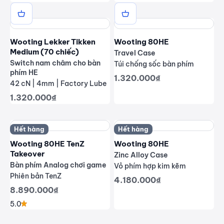
Wooting Lekker Tikken
Wooting 80HE
Medium (70 chiếc)
Travel Case
Switch nam châm cho bàn
Túi chống sốc bàn phím
phím HE
Giá giảm
1.320.000₫
42 cN | 4mm | Factory Lube
Giá giảm
1.320.000₫
Hết hàng
Hết hàng
Wooting 80HE TenZ
Wooting 80HE
Takeover
Zinc Alloy Case
Bàn phím Analog chơi game
Vỏ phím hợp kim kẽm
Phiên bản TenZ
Giá giảm
4.180.000₫
Giá giảm
8.890.000₫
5.0