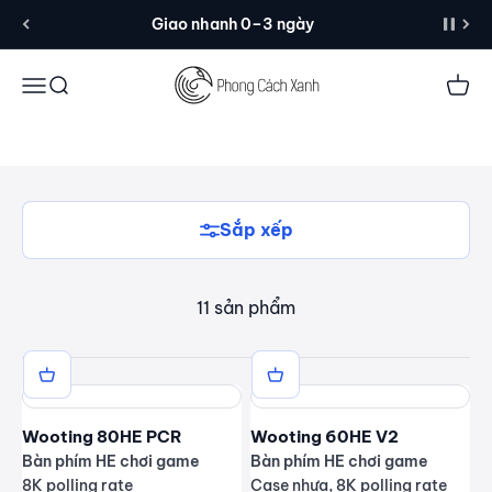
Đến nội dung
PUBG, Osu!,...
Giao nhanh 0–3 ngày
Phân phối chính thức tại Việt Nam bởi Phong
Menu
Tìm kiếm
Giỏ 
Cách Xanh.
Sắp xếp
11 sản phẩm
Wooting 80HE PCR
Wooting 60HE V2
Bàn phím HE chơi game
Bàn phím HE chơi game
8K polling rate
Case nhựa, 8K polling rate