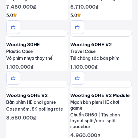
Giá giảm
Giá giảm
7.480.000₫
6.710.000₫
5.0
5.0
Wooting 80HE
Wooting 60HE V2
Plastic Case
Travel Case
Vỏ phím nhựa thay thế
Túi chống sốc bàn phím
Giá giảm
Giá giảm
1.100.000₫
1.100.000₫
Wooting 60HE V2
Wooting 60HE V2 Module
Bàn phím HE chơi game
Mạch bàn phím HE chơi
game
Case nhôm, 8K polling rate
Chuẩn GH60 | Tùy chọn
Giá giảm
8.580.000₫
layout split/non-split
spacebar
Giá giảm
4.960.000₫