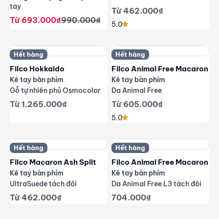
tay
Giá giảm
Từ 462.000₫
Giá giảm
Giá thông thường
Từ 693.000₫
990.000₫
5.0
Hết hàng
Hết hàng
Filco Hokkaido
Filco Animal Free Macaron
Kê tay bàn phím
Kê tay bàn phím
Gỗ tự nhiên phủ Osmocolor
Da Animal Free
Giá giảm
Giá giảm
Từ 1.265.000₫
Từ 605.000₫
5.0
Hết hàng
Hết hàng
Filco Macaron Ash Split
Filco Animal Free Macaron
Kê tay bàn phím
Kê tay bàn phím
UltraSuede tách đôi
Da Animal Free L3 tách đôi
Giá giảm
Giá giảm
Từ 462.000₫
704.000₫