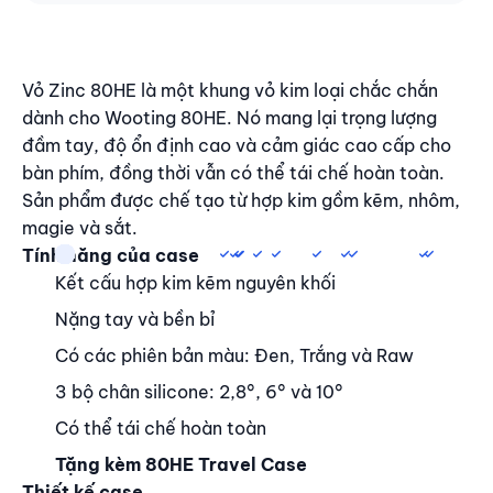
Nội dung
Vỏ Zinc 80HE là một khung vỏ kim loại chắc chắn
dành cho Wooting 80HE. Nó mang lại trọng lượng
đầm tay, độ ổn định cao và cảm giác cao cấp cho
bàn phím, đồng thời vẫn có thể tái chế hoàn toàn.
Sản phẩm được chế tạo từ hợp kim gồm kẽm, nhôm,
magie và sắt.
Tính năng của case
Kết cấu hợp kim kẽm nguyên khối
Nặng tay và bền bỉ
Có các phiên bản màu: Đen, Trắng và Raw
3 bộ chân silicone: 2,8°, 6° và 10°
Có thể tái chế hoàn toàn
Tặng kèm 80HE Travel Case
Thiết kế case