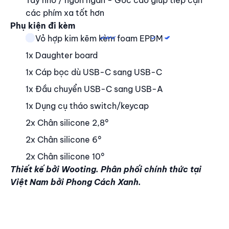
Tay nhỏ / ngón ngắn - Góc cao giúp tiếp cận
các phím xa tốt hơn
Phụ kiện đi kèm
1x Vỏ hợp kim kẽm kèm foam EPDM
1x Daughter board
1x Cáp bọc dù USB-C sang USB-C
1x Đầu chuyển USB-C sang USB-A
1x Dụng cụ tháo switch/keycap
2x Chân silicone 2,8°
2x Chân silicone 6°
2x Chân silicone 10°
Thiết kế bởi Wooting. Phân phối chính thức tại
Việt Nam bởi Phong Cách Xanh.