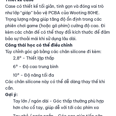
Case có thiết kế tối giản, tinh gọn và đóng vai trò
như lớp “giáp” bảo vệ PCBA của Wooting 80HE.
Trọng lượng nặng giúp tăng độ ổn định trong các
phiên chơi game (hoặc gõ phím) cường độ cao. Đi
kèm các chân đế có thể thay đổi kích thước để đảm
bảo sự thoải mái khi sử dụng lâu dài.
Công thái học có thể điều chỉnh
Tùy chỉnh góc gõ bằng các chân silicone đi kèm:
2,8° - Thiết lập thấp
6° - Độ cao trung bình
10° - Độ nâng tối đa
Các chân silicone này có thể dễ dàng thay thế khi
cần.
Gợi ý:
Tay lớn / ngón dài - Góc thấp thường phù hợp
hơn cho cổ tay, giúp dễ với tới các phím xa