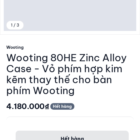
1 / 3
Đến mục 1
Wooting
Wooting 80HE Zinc Alloy
Case - Vỏ phím hợp kim
kẽm thay thế cho bàn
phím Wooting
Giá giảm
4.180.000₫
Hết hàng
Hết hàng