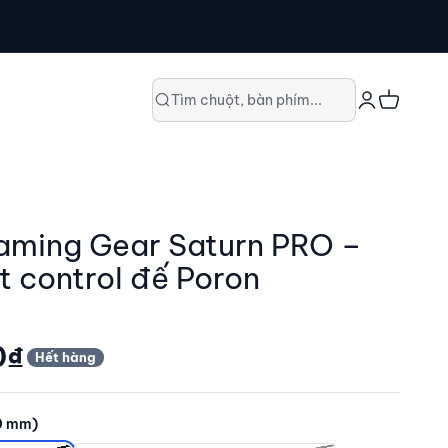
Đăng nhập
Giỏ hàng
Tìm chuột, bàn phím...
aming Gear Saturn PRO –
t control đế Poron
0₫
Hết hàng
0 mm)