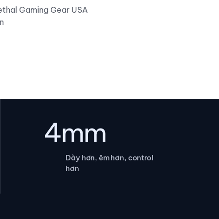
ethal Gaming Gear USA
n
4mm
Dày hơn, êm hơn, control
hơn