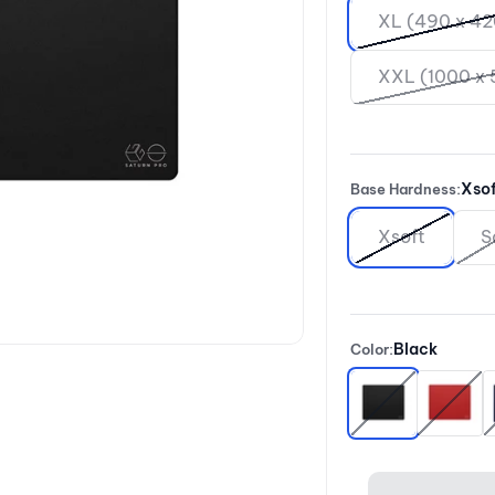
XL (490 x 4
XXL (1000 x
Xsof
Base Hardness:
Xsoft
S
Black
Color:
Black
Red
B