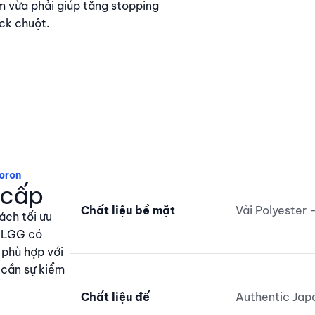
 vừa phải giúp tăng stopping
ick chuột.
Poron
Bề mặt vải Polyester cao cấp
 cấp
Chất liệu bề mặt
Vải Polyester 
ách tối ưu
t LGG có
 phù hợp với
 cần sự kiểm
Chất liệu đế
Authentic Japa