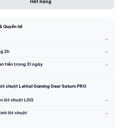
Hết hàng
& Quyền lợi
ng 2h
àn tiền trong 31 ngày
lót chuột Lethal Gaming Gear Saturn PRO
n lót chuột LGG
inh lót chuột