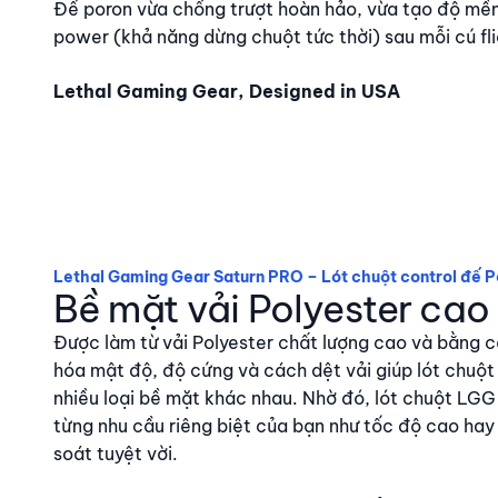
Đế poron vừa chống trượt hoàn hảo, vừa tạo độ mềm
power (khả năng dừng chuột tức thời) sau mỗi cú fl
Lethal Gaming Gear, Designed in USA
Lethal Gaming Gear Saturn PRO – Lót chuột control đế 
Bề mặt vải Polyester cao
Được làm từ vải Polyester chất lượng cao và bằng c
hóa mật độ, độ cứng và cách dệt vải giúp lót chuộ
nhiều loại bề mặt khác nhau. Nhờ đó, lót chuột LGG
từng nhu cầu riêng biệt của bạn như tốc độ cao hay
soát tuyệt vời.