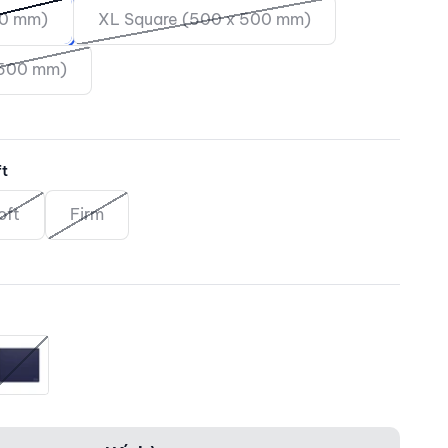
20 mm)
XL Square (500 x 500 mm)
 500 mm)
t
oft
Firm
lue