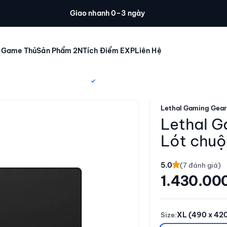
Giao nhanh 0–3 ngày
 Game Thủ
Sản Phẩm 2N
Tích Điểm EXP
Liên Hệ
Lethal Gaming Gear
Lethal G
Lót chuộ
5.0
Giá giảm
1.430.00
XL (490 x 42
Size: