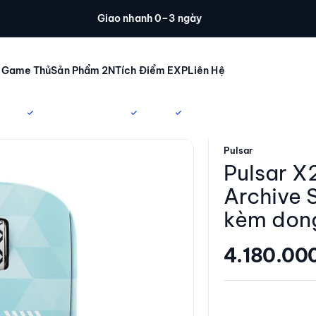
Giao nhanh 0–3 ngày
 Game Thủ
Sản Phẩm 2N
Tích Điểm EXP
Liên Hệ
Pulsar
Pulsar X
Archive 
kèm don
Giá giảm
4.180.00