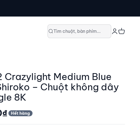
Đăng nhập
Giỏ hàng
Tìm chuột, bàn phím...
2 Crazylight Medium Blue
Shiroko – Chuột không dây
gle 8K
0₫
Hết hàng