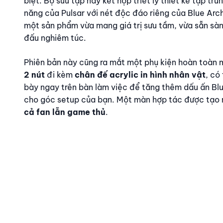
biệt. Bộ sưu tập này kết hợp triết lý thiết kế tập tru
năng của Pulsar với nét độc đáo riêng của Blue Arch
một sản phẩm vừa mang giá trị sưu tầm, vừa sẵn sàn
đấu nghiêm túc.
Phiên bản này cũng ra mắt một phụ kiện hoàn toàn 
2 nút
đi kèm
chân đế acrylic in hình nhân vật
, có
bày ngay trên bàn làm việc để tăng thêm dấu ấn Bl
cho góc setup của bạn. Một màn hợp tác được tạo 
cả fan lẫn game thủ
.