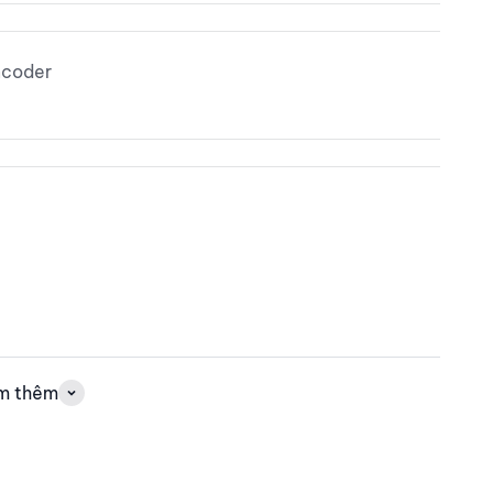
ncoder
m thêm