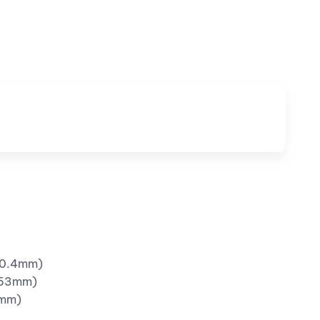
120.4mm)
 (63mm)
8mm)