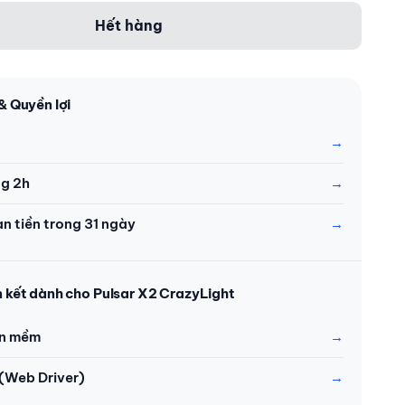
Hết hàng
& Quyền lợi
ng 2h
àn tiền trong 31 ngày
n kết dành cho Pulsar X2 CrazyLight
n mềm
(Web Driver)