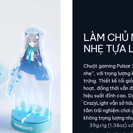
LÀM CHỦ
NHẸ TỰA 
Chuột gaming Pulsar X
nhẹ”, với trọng lượng
trứng. Thiết kế tối gi
hoạt, đồng thời vẫn đ
hiệu suất đỉnh cao. D
CrazyLight vẫn sở hữu
tầm trải nghiệm chơi
không trọng lượng nh
39g±1g (1.38oz) v