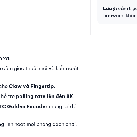
Lưu ý:
cắm trực
firmware, khôn
n xạ.
o cảm giác thoải mái và kiểm soát
 cho
Claw và Fingertip
.
 hỗ trợ
polling rate lên đến 8K
.
TC Golden Encoder
mang lại độ
ng linh hoạt mọi phong cách chơi.