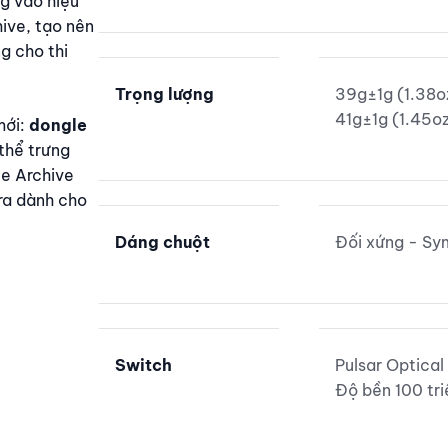
ng vào hiệu
ive, tạo nên
g cho thi
Trọng lượng
39g±1g (1.38oz
41g±1g (1.45oz
mới:
dongle
 thể trưng
ue Archive
ra dành cho
Dáng chuột
Đối xứng - Sy
Switch
Pulsar Optical
Độ bền 100 tri