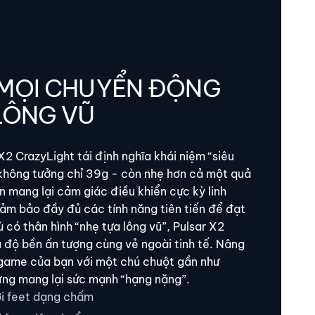
 MỌI CHUYỂN ĐỘNG
LÔNG VŨ
2 CrazyLight tái định nghĩa khái niệm “siêu
 không tưởng chỉ 39g - còn nhẹ hơn cả một quả
ản mang lại cảm giác điều khiển cực kỳ linh
ảm bảo đầy đủ các tính năng tiên tiến để đạt
ù có thân hình “nhẹ tựa lông vũ”, Pulsar X2
 độ bền ấn tượng cùng vẻ ngoài tinh tế. Nâng
 game của bạn với một chú chuột gần như
ưng mang lại sức mạnh “hạng nặng”.
ới feet dạng chấm