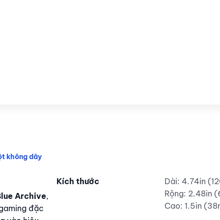
ột không dây
Pulsar x Blue Archive
Kích thước
Dài: 4.74in (
Rộng: 2.48in
lue Archive
,
Cao: 1.5in (3
 gaming đặc