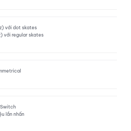
) với dot skates
) với regular skates
mmetrical
 Switch
ệu lần nhấn