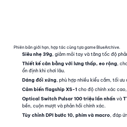
Nội dung
Phiên bản giới hạn, hợp tác cùng tựa game BlueArchive.
Siêu nhẹ 39g
, giảm mỏi tay và tăng tốc độ phả
Thiết kế cân bằng với lưng thấp, eo rộng
, ch
ổn định khi chơi lâu.
Dáng đối xứng
, phù hợp nhiều kiểu cầm, tối ưu
Cảm biến flagship XS-1
cho độ chính xác cao,
Optical Switch Pulsar 100 triệu lần nhấn
và
T
bền, cuộn mượt và phản hồi chính xác.
Tùy chỉnh DPI bước 10, phím và macro
, đáp ứ