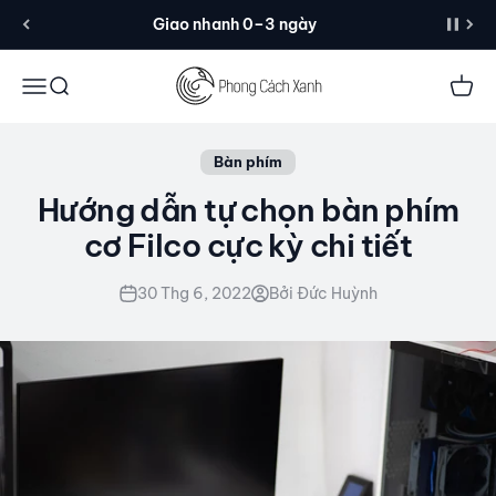
Đến nội dung
Giao nhanh 0–3 ngày
Menu
Tìm kiếm
Giỏ 
Bàn phím
Hướng dẫn tự chọn bàn phím
cơ Filco cực kỳ chi tiết
30 Thg 6, 2022
Bởi Đức Huỳnh