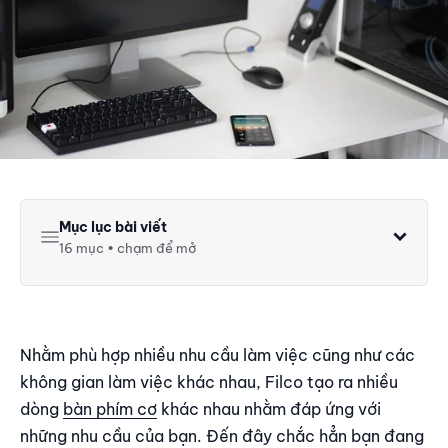
Mục lục bài viết
16 mục • chạm để mở
Hướng dẫn chọn dòng bàn phím cơ Filco
Chọn bàn phím cơ Filco làm việc
Chọn bàn phím cơ Filco chơi game
Nhằm phù hợp nhiều nhu cầu làm việc cũng như các
Hướng dẫn chọn layout bàn phím phù hợp nhu cầu
không gian làm việc khác nhau, Filco tạo ra nhiều
Layout Fullsize
dòng
bàn phím cơ
khác nhau nhằm đáp ứng với
những nhu cầu của bạn. Đến đây chắc hẳn bạn đang
Layout Tenkeyless hay còn gọi là TKL