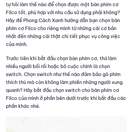
tự hỏi làm thế nào để chọn được một bàn phím cơ
Layout Compact hay còn gọi là Mini
Filco tốt, phù hợp với nhu cầu sử dụng phải không?
Hướng dẫn chọn switch cho bàn phím cơ Filco
Hãy để Phong Cách Xanh hướng dẫn bạn chọn bàn
Switch Cherry MX Blue
phím cơ Filco cho riêng mình từ những cái cơ bản
Switch Cherry MX Brown
nhất đến những cái thật chi tiết phục vụ công việc
Switch Cherry MX Red
của mình.
Switch Cherry MX Black
Trước tiên khi bắt đầu chọn bàn phím cơ, thứ làm
Switch Cherry MX Silent Red
nhiều người bối rối hoặc bỏ cuộc chính là chọn
Switch Cherry MX Speed Silver
switch. Chọn switch như thế nào đảm bảo gõ phím
Switch Cherry MX Low Profile Red
thích thú mà còn không làm phiền những người xung
Tóm lại: nên chọn bàn phím cơ Filco theo nhu cầu như
quanh? Hãy bắt đầu chọn switch cho bàn phím cơ
thế nào?
Filco của mình ở phần bên dưới trước khi bắt đầu các
phần khác nhé.