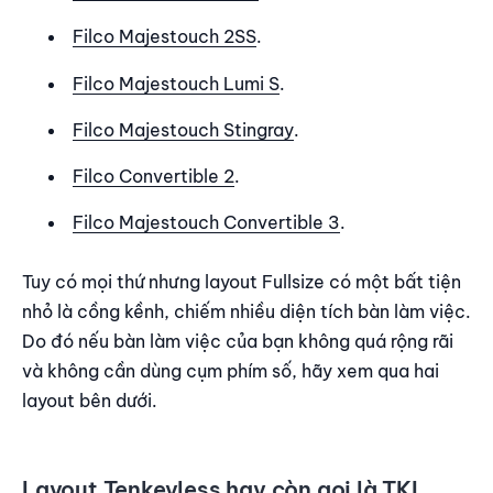
Filco Majestouch 2SS
.
Filco Majestouch Lumi S
.
Filco Majestouch Stingray
.
Filco Convertible 2
.
Filco Majestouch Convertible 3
.
Tuy có mọi thứ nhưng layout Fullsize có một bất tiện
nhỏ là cồng kềnh, chiếm nhiều diện tích bàn làm việc.
Do đó nếu bàn làm việc của bạn không quá rộng rãi
và không cần dùng cụm phím số, hãy xem qua hai
layout bên dưới.
Layout Tenkeyless hay còn gọi là TKL