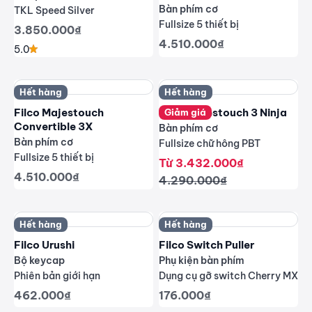
Bàn phím cơ
TKL Speed Silver
Fullsize 5 thiết bị
Giá giảm
3.850.000₫
Giá giảm
4.510.000₫
5.0
Hết hàng
Hết hàng
Filco Majestouch
Filco Majestouch 3 Ninja
Giảm giá
Convertible 3X
Bàn phím cơ
Bàn phím cơ
Fullsize chữ hông PBT
Fullsize 5 thiết bị
Giá giảm
Từ 3.432.000₫
Giá giảm
4.510.000₫
Giá thông thường
4.290.000₫
Hết hàng
Hết hàng
Filco Urushi
Filco Switch Puller
Bộ keycap
Phụ kiện bàn phím
Phiên bản giới hạn
Dụng cụ gỡ switch Cherry MX
Giá giảm
Giá giảm
462.000₫
176.000₫