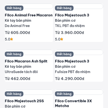
Hết hàng
Hết hàng
Filco Animal Free Macaron
Filco Majestouch 3
Kê tay bàn phím
Bàn phím cơ
Da Animal Free
TKL PBT đa nhiệm
Giá giảm
Giá giảm
Từ 605.000₫
Từ 3.960.000₫
5.0
5.0
Hết hàng
Hết hàng
Filco Macaron Ash Split
Filco Majestouch 3
Kê tay bàn phím
Bàn phím cơ
UltraSuede tách đôi
Fullsize PBT đa nhiệm
Giá giảm
Giá giảm
Từ 462.000₫
Từ 4.290.000₫
Hết hàng
Hết hàng
Filco Majestouch 2SS
Filco Convertible 3X
Matcha
Bàn phím cơ