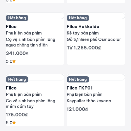
5.0
Hết hàng
Hết hàng
Filco
Filco Hokkaido
Phụ kiện bàn phím
Kê tay bàn phím
Cọ vệ sinh bàn phím lông
Gỗ tự nhiên phủ Osmocolor
ngựa chống tĩnh điện
Giá giảm
Từ 1.265.000₫
Giá giảm
341.000₫
5.0
Hết hàng
Hết hàng
Filco
Filco FKP01
Phụ kiện bàn phím
Phụ kiện bàn phím
Cọ vệ sinh bàn phím lông
Keypuller tháo keycap
mềm cầm tay
Giá giảm
121.000₫
Giá giảm
176.000₫
5.0