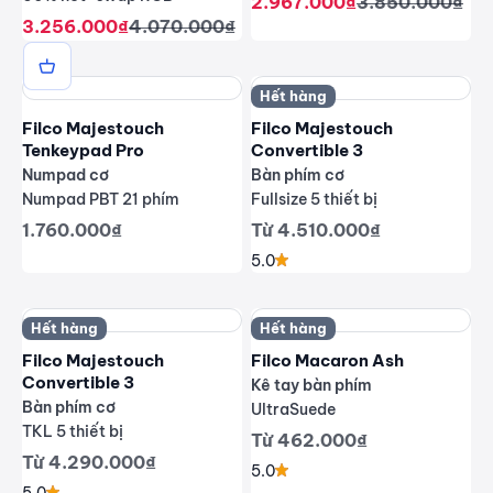
Giá giảm
Giá thông thư
2.967.000₫
3.850.000₫
Giá giảm
Giá thông thường
3.256.000₫
4.070.000₫
Hết hàng
Filco Majestouch
Filco Majestouch
Tenkeypad Pro
Convertible 3
Numpad cơ
Bàn phím cơ
Numpad PBT 21 phím
Fullsize 5 thiết bị
Giá giảm
Giá giảm
1.760.000₫
Từ 4.510.000₫
5.0
Hết hàng
Hết hàng
Filco Majestouch
Filco Macaron Ash
Convertible 3
Kê tay bàn phím
Bàn phím cơ
UltraSuede
TKL 5 thiết bị
Giá giảm
Từ 462.000₫
Giá giảm
Từ 4.290.000₫
5.0