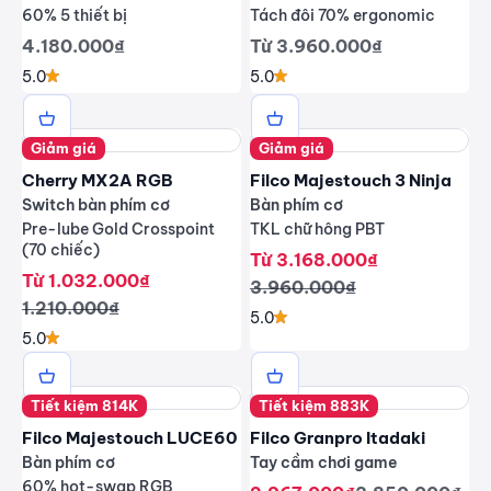
60% 5 thiết bị
Tách đôi 70% ergonomic
Giá giảm
Giá giảm
4.180.000₫
Từ 3.960.000₫
5.0
5.0
Giảm giá
Giảm giá
Cherry MX2A RGB
Filco Majestouch 3 Ninja
Switch bàn phím cơ
Bàn phím cơ
Pre-lube Gold Crosspoint
TKL chữ hông PBT
(70 chiếc)
Giá giảm
Từ 3.168.000₫
Giá giảm
Từ 1.032.000₫
Giá thông thường
3.960.000₫
Giá thông thường
1.210.000₫
5.0
5.0
Tiết kiệm 814K
Tiết kiệm 883K
Filco Majestouch LUCE60
Filco Granpro Itadaki
Bàn phím cơ
Tay cầm chơi game
60% hot-swap RGB