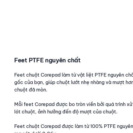
Feet PTFE nguyên chất
Nội dung
Feet chuột Corepad làm từ vật liệt PTFE nguyên chấ
gốc của bạn, giúp chuột lướt nhẹ nhàng và mượt hơn
chuột đã mòn.
Mỗi feet Corepad được bo tròn viền bởi quá trình xử
lót chuột, ảnh hưởng đến độ mượt của chuột.
Feet chuột Corepad được làm từ 100% PTFE nguyên c