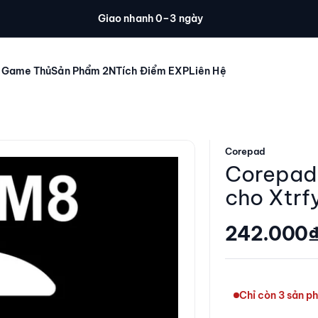
Giao nhanh 0–3 ngày
 Game Thủ
Sản Phẩm 2N
Tích Điểm EXP
Liên Hệ
Corepad
Corepad 
cho Xtrf
Giá giảm
242.000
Chỉ còn 3 sản p