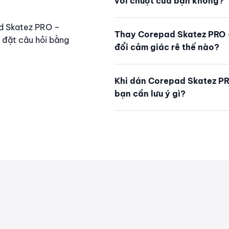
với chuột của bạn không?
ad Skatez PRO –
Thay Corepad Skatez PRO -
g đặt câu hỏi bằng
đổi cảm giác rê thế nào?
Khi dán Corepad Skatez PRO
bạn cần lưu ý gì?