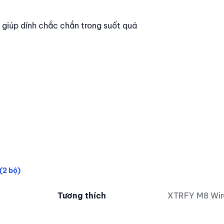
giúp dính chắc chắn trong suốt quá
(2 bộ)
Corepad Skatez PRO – Feet PTFE cho Xtrfy M
Tương thích
XTRFY M8 Wir