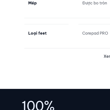
Mép
Được bo tròn
Loại feet
Corepad PRO
Xe
100%