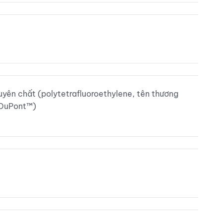
yên chất (polytetrafluoroethylene, tên thương
® DuPont™)