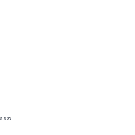
8 Wireless (2 bộ)
eless