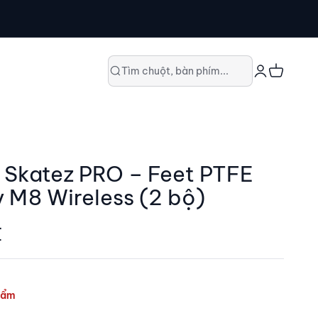
Đăng nhập
Giỏ hàng
Tìm chuột, bàn phím...
Skatez PRO – Feet PTFE
y M8 Wireless (2 bộ)
₫
hẩm