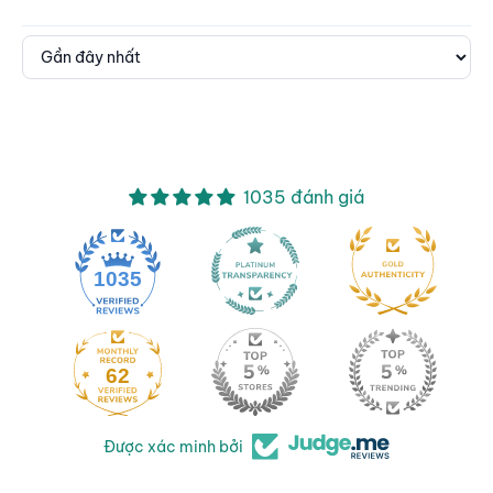
Sort by
1035 đánh giá
1035
62
Được xác minh bởi