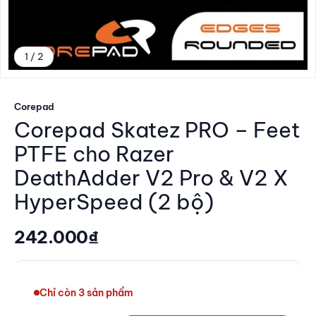
1 / 2
Đến mục 1
Corepad
Corepad Skatez PRO – Feet
PTFE cho Razer
DeathAdder V2 Pro & V2 X
HyperSpeed (2 bộ)
Giá giảm
242.000₫
Chỉ còn 3 sản phẩm