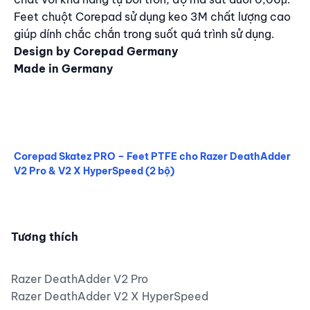
Feet chuột Corepad sử dụng keo 3M chất lượng cao
giúp dính chắc chắn trong suốt quá trình sử dụng.
Design by Corepad Germany
Made in Germany
Corepad Skatez PRO – Feet PTFE cho Razer DeathAdder
V2 Pro & V2 X HyperSpeed (2 bộ)
Corepad Skatez PRO – Feet PTFE cho Razer DeathAdder 
Tương thích
Razer DeathAdder V2 Pro
Razer DeathAdder V2 X HyperSpeed