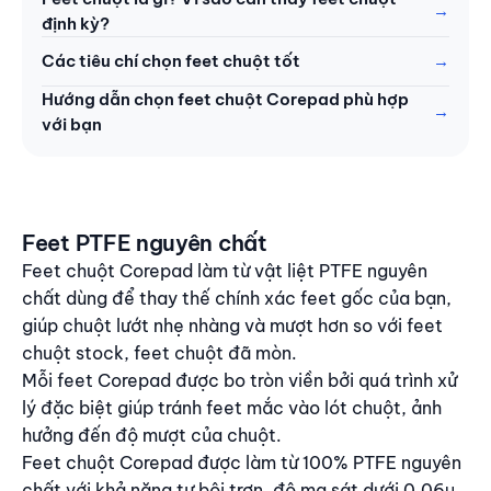
định kỳ?
Các tiêu chí chọn feet chuột tốt
Hướng dẫn chọn feet chuột Corepad phù hợp
với bạn
Feet PTFE nguyên chất
Nội dung
Feet chuột Corepad làm từ vật liệt PTFE nguyên
chất dùng để thay thế chính xác feet gốc của bạn,
giúp chuột lướt nhẹ nhàng và mượt hơn so với feet
chuột stock, feet chuột đã mòn.
Mỗi feet Corepad được bo tròn viền bởi quá trình xử
lý đặc biệt giúp tránh feet mắc vào lót chuột, ảnh
hưởng đến độ mượt của chuột.
Feet chuột Corepad được làm từ 100% PTFE nguyên
chất với khả năng tự bôi trơn, độ ma sát dưới 0,06μ.