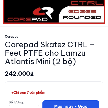
Corepad
Corepad Skatez CTRL –
Feet PTFE cho Lamzu
Atlantis Mini (2 bộ)
Giá giảm
242.000₫
Chỉ còn 7 sản phẩm
Số lượng:
Mua ngay - Giao