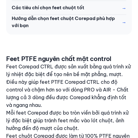
Các tiêu chí chọn feet chuột tốt
Hướng dẫn chọn feet chuột Corepad phù hợp
với bạn
Feet PTFE nguyên chất mặt control
Nội dung
Feet Corepad CTRL được sản xuất bằng quá trình xử
lý nhiệt đặc biệt để tạo nên bề mặt phẳng, mượt.
Điều này giúp feet PTFE Corepad CTRL cho độ
control và chậm hơn so với dòng PRO và AIR - Chất
lượng cả 3 dòng đều được Corepad khẳng định tốt
và ngang nhau.
Mỗi feet Corepad được bo tròn viền bởi quá trình xử
lý đặc biệt giúp tránh feet mắc vào lót chuột, ảnh
hưởng đến độ mượt của chuột.
Feet chuột Corepad được làm từ 100% PTFE nguyên