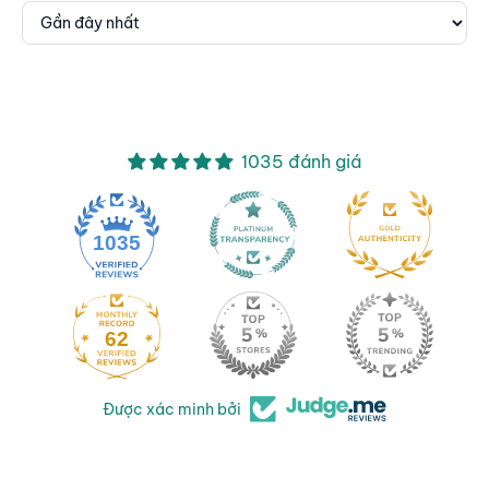
Sort by
1035 đánh giá
1035
62
Được xác minh bởi