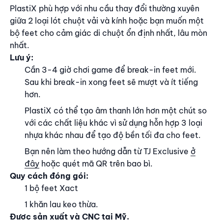
PlastiX phù hợp với nhu cầu thay đổi thường xuyên
giữa 2 loại lót chuột vải và kính hoặc bạn muốn một
bộ feet cho cảm giác di chuột ổn định nhất, lâu mòn
nhất.
Lưu ý:
Cần 3-4 giờ chơi game để break-in feet mới.
Sau khi break-in xong feet sẽ mượt và ít tiếng
hơn.
PlastiX có thể tạo âm thanh lớn hơn một chút so
với các chất liệu khác vì sử dụng hỗn hợp 3 loại
nhựa khác nhau để tạo độ bền tối đa cho feet.
Bạn nên làm theo hướng dẫn từ TJ Exclusive
ở
đây
hoặc quét mã QR trên bao bì.
Quy cách đóng gói:
1 bộ feet Xact
1 khăn lau keo thừa.
Được sản xuất và CNC tại Mỹ.