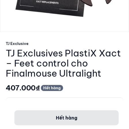
TJ Exclusive
TJ Exclusives PlastiX Xact
– Feet control cho
Finalmouse Ultralight
Giá giảm
407.000₫
Hết hàng
Hết hàng