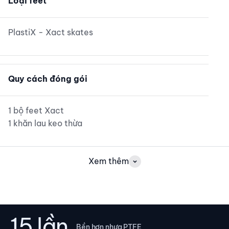
Loại feet
PlastiX - Xact skates
Quy cách đóng gói
1 bộ feet Xact
1 khăn lau keo thừa
Xem thêm
15 lần
Bền hơn nhựa PTFE