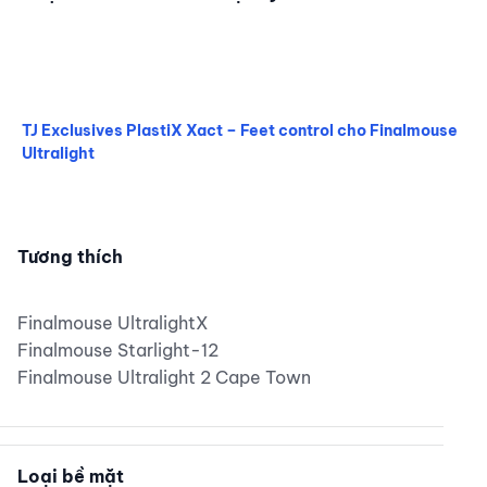
TJ Exclusives PlastiX Xact – Feet control cho Finalmouse
Ultralight
TJ Exclusives PlastiX Xact – Feet control cho Finalmouse U
Tương thích
Finalmouse UltralightX
Finalmouse Starlight-12
Finalmouse Ultralight 2 Cape Town
Loại bề mặt