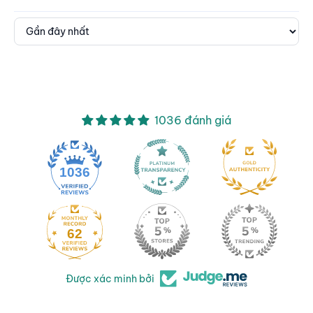
Sort by
1036 đánh giá
1036
62
Được xác minh bởi