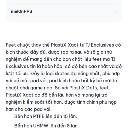
mel0nFPS
Nội dung
Feet chuột thay thế PlastiX Xact từ TJ Exclusives có
kích thước đầy đủ, được tạo ra sau vô số giờ thử
nghiệm để mang đến cho bạn chất liệu feet mà TJ
Exclusives tin là hoàn hảo, có độ bền cao nhất và độ
lướt tối ưu. Đây là loại skates đa năng nhất, phù hợp
với bề mặt pad vải, pad kính hoặc bất kỳ bề mặt lót
chuột chơi game nào. So với PlastiX Dots, feet
PlastiX Xact có độ bền lâu hơn và mang lại trải
nghiệm kiểm soát tốt hơn, được tinh chỉnh phù hợp
hơn cho các pad vải.
Bền hơn PTFE lên đến 15 lần.
Bền hơn UHMW lên đến 8 lần.