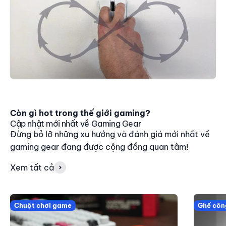
Còn gì hot trong thế giới gaming?
Cập nhật mới nhất về Gaming Gear
Đừng bỏ lỡ những xu hướng và đánh giá mới nhất về
gaming gear đang được cộng đồng quan tâm!
Xem tất cả
Chuột chơi game
Ghế côn