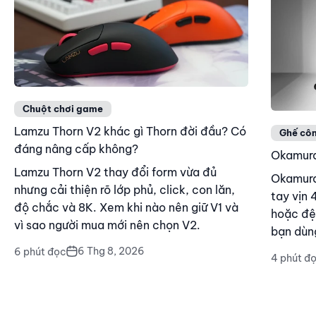
Chuột chơi game
Lamzu Thorn V2 khác gì Thorn đời đầu? Có
Ghế côn
đáng nâng cấp không?
Okamura 
Lamzu Thorn V2 thay đổi form vừa đủ
Okamura 
nhưng cải thiện rõ lớp phủ, click, con lăn,
tay vịn 
độ chắc và 8K. Xem khi nào nên giữ V1 và
hoặc đệ
vì sao người mua mới nên chọn V2.
bạn dùn
6 Thg 8, 2026
6 phút đọc
4 phút đ