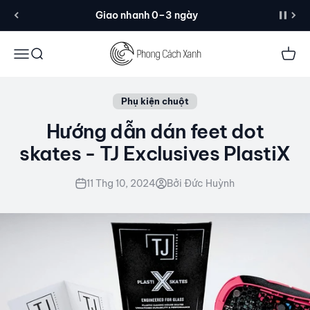
Đến nội dung
Giao nhanh 0–3 ngày
Menu
Tìm kiếm
Giỏ 
Phụ kiện chuột
Hướng dẫn dán feet dot
skates - TJ Exclusives PlastiX
11 Thg 10, 2024
Bởi Đức Huỳnh