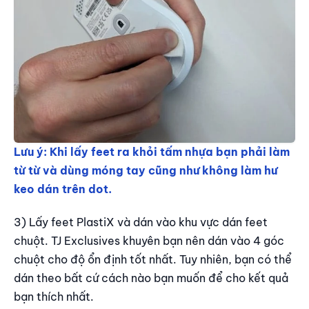
Lưu ý: Khi lấy feet ra khỏi tấm nhựa bạn phải làm
từ từ và dùng móng tay cũng như không làm hư
keo dán trên dot.
3) Lấy feet PlastiX và dán vào khu vực dán feet
chuột. TJ Exclusives khuyên bạn nên dán vào 4 góc
chuột cho độ ổn định tốt nhất. Tuy nhiên, bạn có thể
dán theo bất cứ cách nào bạn muốn để cho kết quả
bạn thích nhất.