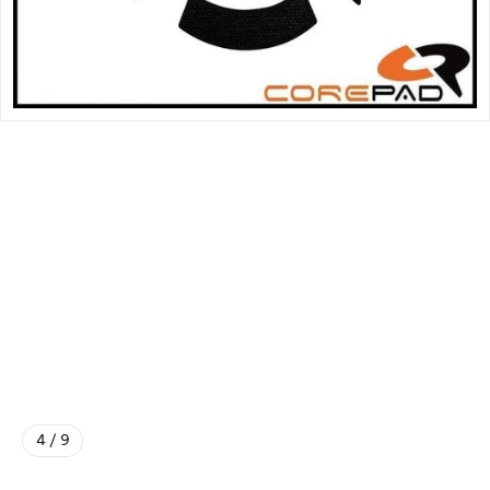
4 / 9
Đến mục 4