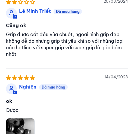
20/03/2024
Lê Minh Triết
Cũng ok
Grip được cắt đều vừa chuột, ngoại hình grip đẹp
không dễ dơ nhưng grip thì yếu khi so với những loại
của hotline với super grip với supergrip là grip bám
nhất
14/04/2023
Nghiện
ok
Được