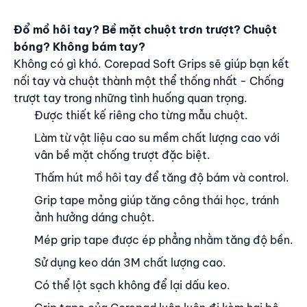
Nội dung
Đổ mồ hôi tay? Bề mặt chuột trơn trượt? Chuột
bóng? Không bám tay?
Không có gì khó. Corepad Soft Grips sẽ giúp bạn kết
nối tay và chuột thành một thể thống nhất - Chống
trượt tay trong những tình huống quan trọng.
Được thiết kế riêng cho từng mẫu chuột.
Làm từ vật liệu cao su mềm chất lượng cao với
vân bề mặt chống trượt đặc biệt.
Thấm hút mồ hôi tay để tăng độ bám và control.
Grip tape mỏng giúp tăng công thái học, tránh
ảnh hưởng dáng chuột.
Mép grip tape được ép phẳng nhằm tăng độ bền.
Sử dụng keo dán 3M chất lượng cao.
Có thể lột sạch không để lại dấu keo.