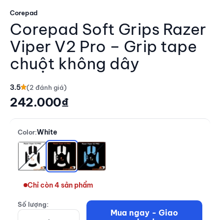
Corepad
Corepad Soft Grips Razer
Viper V2 Pro – Grip tape
chuột không dây
3.5
Giá giảm
242.000₫
White
Color:
Black
White
Blue
Chỉ còn 4 sản phẩm
Số lượng:
Mua ngay - Giao