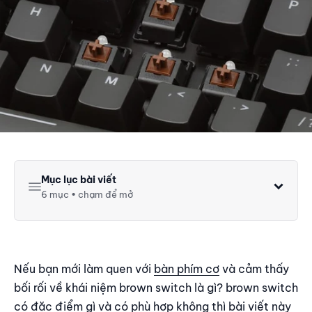
Mục lục bài viết
6 mục • chạm để mở
Brown switch là gì?
Brown switch phù hợp nhất với đối tượng nào?
Brown switch có phù hợp với game thủ?
Nếu bạn mới làm quen với
bàn phím cơ
và cảm thấy
Brown switch là lựa chọn lý tưởng nhất để tập gõ phím
bối rối về khái niệm brown switch là gì? brown switch
Brown switch có phù hợp cho lập trình không?
có đặc điểm gì và có phù hợp không thì bài viết này