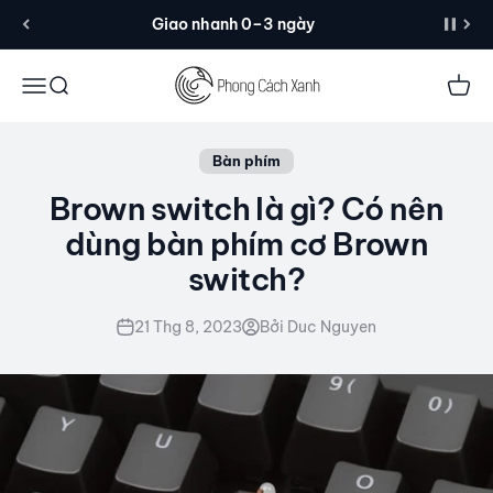
Đến nội dung
Giao nhanh 0–3 ngày
Menu
Tìm kiếm
Giỏ 
Bàn phím
Brown switch là gì? Có nên
dùng bàn phím cơ Brown
switch?
21 Thg 8, 2023
Bởi Duc Nguyen