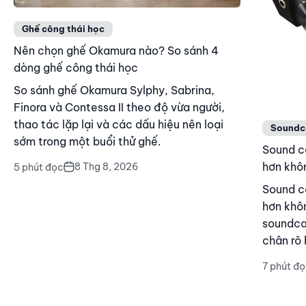
Ghế công thái học
Nên chọn ghế Okamura nào? So sánh 4
dòng ghế công thái học
So sánh ghế Okamura Sylphy, Sabrina,
Finora và Contessa II theo độ vừa người,
thao tác lặp lại và các dấu hiệu nên loại
Soundc
sớm trong một buổi thử ghế.
Sound ca
hơn khôn
8 Thg 8, 2026
5 phút đọc
Sound ca
hơn khôn
soundcar
chân rõ 
7 phút đ