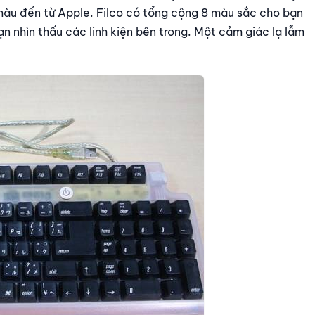
màu đến từ Apple. Filco có tổng cộng 8 màu sắc cho bạn
n nhìn thấu các linh kiện bên trong. Một cảm giác lạ lẫm