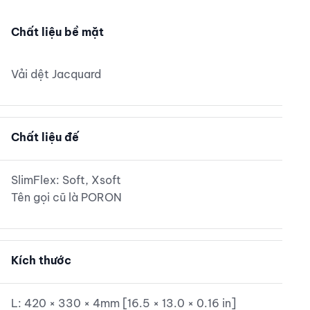
TỐC ĐỘ CAO VÀ KIỂM SOÁT CHÍNH XÁC
Chất liệu bề mặt
Vải dệt Jacquard
Chất liệu đế
SlimFlex: Soft, Xsoft
Tên gọi cũ là PORON
Kích thước
L: 420 × 330 × 4mm [16.5 × 13.0 × 0.16 in]