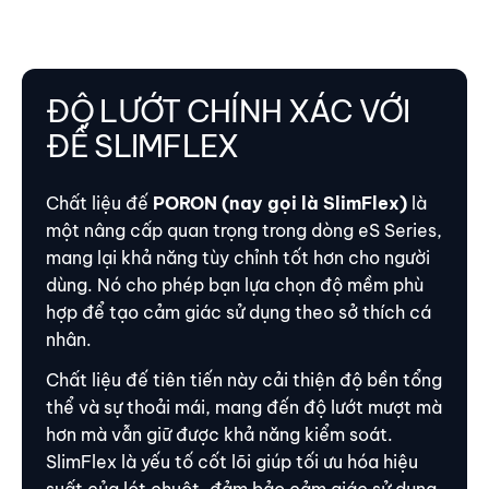
ĐỘ LƯỚT CHÍNH XÁC VỚI
ĐẾ SLIMFLEX
Chất liệu đế
PORON (nay gọi là SlimFlex)
là
một nâng cấp quan trọng trong dòng eS Series,
mang lại khả năng tùy chỉnh tốt hơn cho người
dùng. Nó cho phép bạn lựa chọn độ mềm phù
hợp để tạo cảm giác sử dụng theo sở thích cá
nhân.
Chất liệu đế tiên tiến này cải thiện độ bền tổng
thể và sự thoải mái, mang đến độ lướt mượt mà
hơn mà vẫn giữ được khả năng kiểm soát.
SlimFlex là yếu tố cốt lõi giúp tối ưu hóa hiệu
suất của lót chuột, đảm bảo cảm giác sử dụng