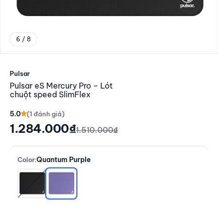
6 / 8
Đến mục 6
Pulsar
Pulsar eS Mercury Pro – Lót
chuột speed SlimFlex
5.0
Giá giảm
1.284.000₫
Giá thông thường
1.510.000₫
Quantum Purple
Color:
Jet Black
Quantum Purple