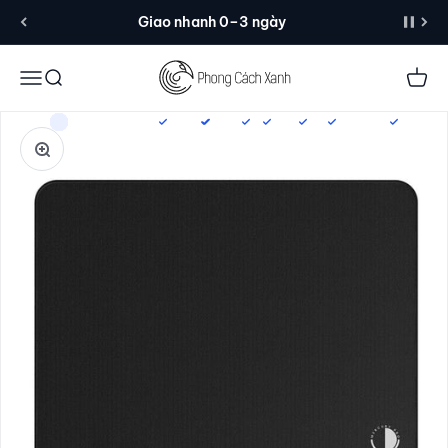
Đến nội dung
Giao nhanh 0–3 ngày
Menu
Tìm kiếm
Giỏ 
Phóng đại