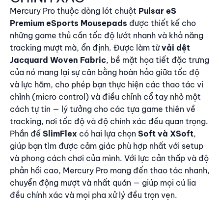
Mercury Pro thuộc dòng lót chuột
Pulsar eS
Premium eSports Mousepads
được thiết kế cho
những game thủ cần tốc độ lướt nhanh và khả năng
tracking mượt mà, ổn định. Được làm từ
vải dệt
Jacquard Woven Fabric
, bề mặt họa tiết đặc trưng
của nó mang lại sự cân bằng hoàn hảo giữa tốc độ
và lực hãm, cho phép bạn thực hiện các thao tác vi
chỉnh (micro control) và điều chỉnh cổ tay nhỏ một
cách tự tin — lý tưởng cho các tựa game thiên về
tracking, nơi tốc độ và độ chính xác đều quan trọng.
Phần đế
SlimFlex
có hai lựa chọn
Soft và XSoft
,
giúp bạn tìm được cảm giác phù hợp nhất với setup
và phong cách chơi của mình. Với lực cản thấp và độ
phản hồi cao, Mercury Pro mang đến thao tác nhanh,
chuyển động mượt và nhất quán — giúp mọi cú lia
đều chính xác và mọi pha xử lý đều trọn vẹn.