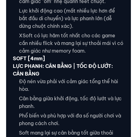
cảm giác "ôm" nhẹ quanh feet chuột.
Lực khởi động cao (mất nhiều lực hơn để
bắt đầu di chuyển) và lực phanh lớn (dễ
dừng chuột chính xác).
XSoft có lực hãm tốt nhất cho các game
cần nhiều flick và mang lại sự thoải mái vì có
cảm giác như memory foam.
SOFT [4mm]
LỰC PHANH: CÂN BẰNG | TỐC ĐỘ LƯỚT:
CÂN BẰNG
Độ nén vừa phải với cảm giác tổng thể hài
hòa.
Cân bằng giữa khởi động, tốc độ lướt và lực
phanh.
Phổ biến và phù hợp với đa số người chơi và
phong cách chơi.
Soft mang lại sự cân bằng tốt giữa thoải