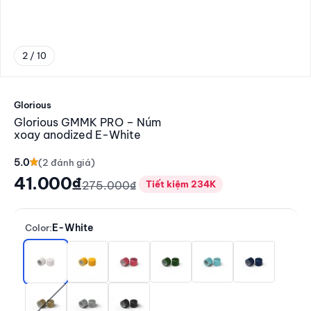
2 / 10
Đến mục 2
Glorious
Glorious GMMK PRO – Núm
xoay anodized E-White
5.0
Giá giảm
41.000₫
Giá thông thường
275.000₫
Tiết kiệm 234K
E-White
Color:
E-White
Golden Yellow
Prism Pink
Forest Green
Aqua Blue
Navy Blue
Gold
White Ice
Black Slate