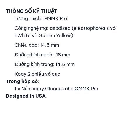
Nội dung
THÔNG SỐ KỸ THUẬT
Tương thích: GMMK Pro
Công nghệ mạ: anodized (electrophoresis với
eWhite và Golden Yellow)
Chiều cao: 14.5 mm
Đường kính ngoài: 18 mm
Đường kính trong: 14.5 mm
Xoay 2 chiều vô cực
Trong hộp có:
1 x Núm xoay Glorious cho GMMK Pro
Designed in USA