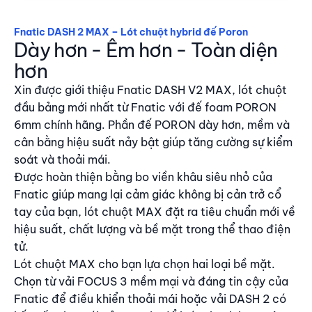
Fnatic DASH 2 MAX – Lót chuột hybrid đế Poron
Dày hơn - Êm hơn - Toàn diện
hơn
Xin được giới thiệu Fnatic DASH V2 MAX, lót chuột
đầu bảng mới nhất từ Fnatic với đế foam PORON
6mm chính hãng. Phần đế PORON dày hơn, mềm và
cân bằng hiệu suất nảy bật giúp tăng cường sự kiểm
soát và thoải mái.
Được hoàn thiện bằng bo viền khâu siêu nhỏ của
Fnatic giúp mang lại cảm giác không bị cản trở cổ
tay của bạn, lót chuột MAX đặt ra tiêu chuẩn mới về
hiệu suất, chất lượng và bề mặt trong thể thao điện
tử.
Lót chuột MAX cho bạn lựa chọn hai loại bề mặt.
Chọn từ vải FOCUS 3 mềm mại và đáng tin cậy của
Fnatic để điều khiển thoải mái hoặc vải DASH 2 có