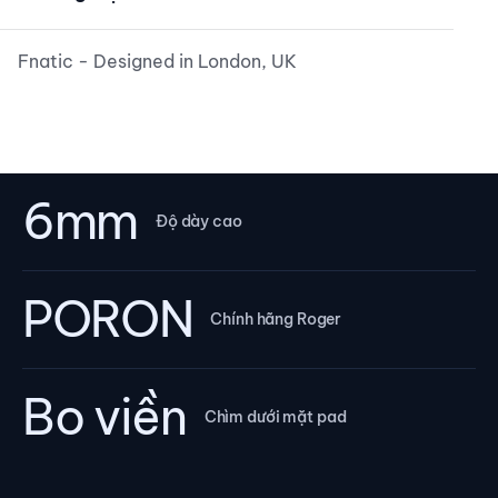
Fnatic - Designed in London, UK
6mm
Độ dày cao
PORON
Chính hãng Roger
Bo viền
Chìm dưới mặt pad