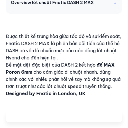
Overview lót chuột Fnatic DASH 2 MAX
Nội dung
Được thiết kế trung hòa giữa tốc độ và sự kiểm soát,
Fnatic DASH 2 MAX là phiên bản cải tiến của thế hệ
DASH cũ vốn là chuẩn mực của các dòng lót chuột
Hybrid cho đến hiện tại.
Bề mặt dệt đặc biệt của DASH 2 kết hợp
đế MAX
Poron 6mm
cho cảm giác di chuột nhanh, dừng
chính xác với nhiều phản hồi về tay mà không sợ quá
trơn trượt như các lót chuột speed truyền thống.
Designed by Fnatic in London, UK