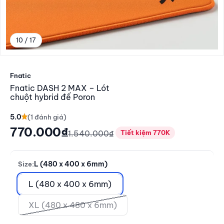
10 / 17
Đến mục 10
Fnatic
Fnatic DASH 2 MAX – Lót
chuột hybrid đế Poron
5.0
Giá giảm
770.000₫
Giá thông thường
1.540.000₫
Tiết kiệm 770K
L (480 x 400 x 6mm)
Size:
L (480 x 400 x 6mm)
XL (480 x 480 x 6mm)