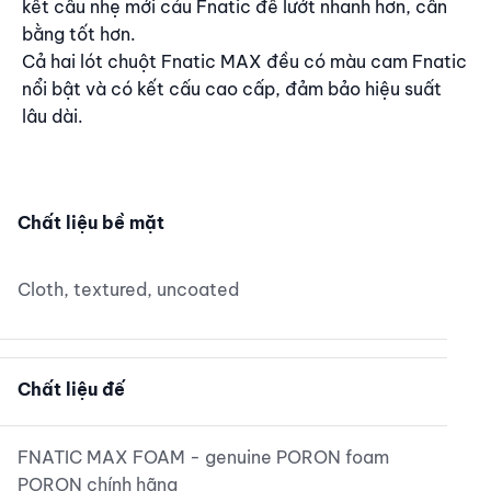
kết cấu nhẹ mới cảu Fnatic để lướt nhanh hơn, cân
bằng tốt hơn.
Cả hai lót chuột Fnatic MAX đều có màu cam Fnatic
nổi bật và có kết cấu cao cấp, đảm bảo hiệu suất
lâu dài.
Dày hơn - Êm hơn - Toàn diện hơn
Chất liệu bề mặt
Cloth, textured, uncoated
Chất liệu đế
FNATIC MAX FOAM - genuine PORON foam
PORON chính hãng