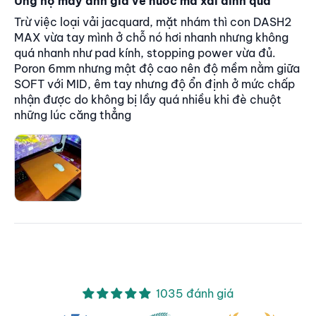
Ủng hộ mấy anh già về nước mà xài dính quá
Trừ việc loại vải jacquard, mặt nhám thì con DASH2
MAX vừa tay mình ở chỗ nó hơi nhanh nhưng không
quá nhanh như pad kính, stopping power vừa đủ.
Poron 6mm nhưng mật độ cao nên độ mềm nằm giữa
SOFT với MID, êm tay nhưng độ ổn định ở mức chấp
nhận được do không bị lầy quá nhiều khi đè chuột
những lúc căng thẳng
1035 đánh giá