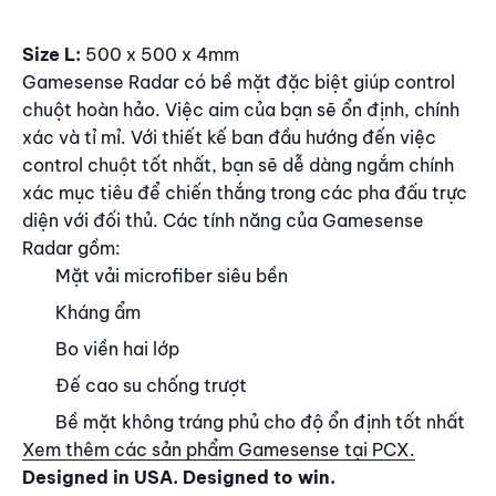
Nội dung
Size L:
500 x 500 x 4mm
Gamesense Radar có bề mặt đặc biệt giúp control
chuột hoàn hảo. Việc aim của bạn sẽ ổn định, chính
xác và tỉ mỉ. Với thiết kế ban đầu hướng đến việc
control chuột tốt nhất, bạn sẽ dễ dàng ngắm chính
xác mục tiêu để chiến thắng trong các pha đấu trực
diện với đối thủ. Các tính năng của Gamesense
Radar gồm:
Mặt vải microfiber siêu bền
Kháng ẩm
Bo viền hai lớp
Đế cao su chống trượt
Bề mặt không tráng phủ cho độ ổn định tốt nhất
Xem thêm các sản phẩm Gamesense tại PCX.
Designed in USA.
Designed to win.