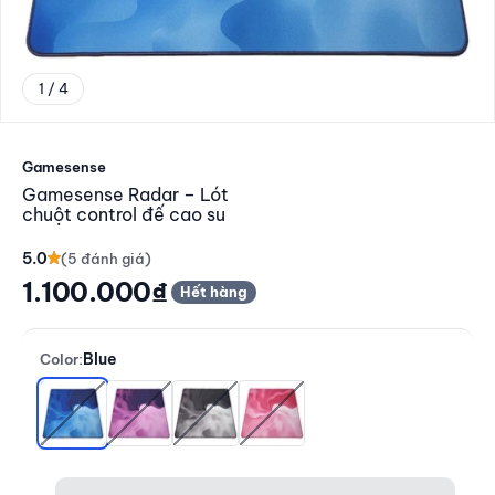
1 / 4
Đến mục 1
Gamesense
Gamesense Radar – Lót
chuột control đế cao su
5.0
Giá giảm
1.100.000₫
Hết hàng
Blue
Color:
Blue
Purple
B/W
Pink