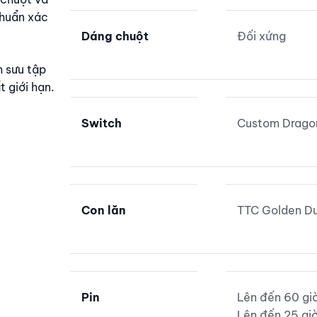
chuẩn xác
Dáng chuột
Đối xứng
m sưu tập
t giới hạn.
Switch
Custom Drago
Con lăn
TTC Golden Du
Pin
Lên đến 60 gi
Lên đến 25 gi