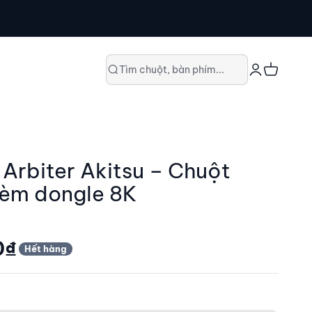
Đăng nhập
Giỏ hàng
Tìm chuột, bàn phím...
 Arbiter Akitsu – Chuột
èm dongle 8K
0₫
Hết hàng