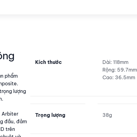
Arbiter Studio Akitsu - Công nghệ là không gi
ông
Kích thước
Dài: 118mm
Rộng: 59.7m
sản phẩm
Cao: 36.5mm
mposite.
trọng lượng
n.
 Arbiter
Trọng lượng
38g
ng đầu, đảm
CD trên
 chuột và