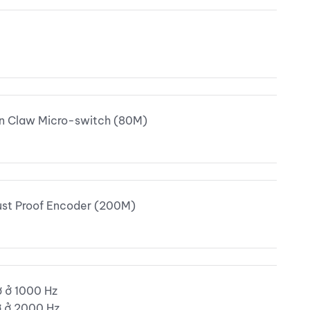
n Claw Micro-switch (80M)
st Proof Encoder (200M)
ờ ở 1000 Hz
ờ ở 2000 Hz