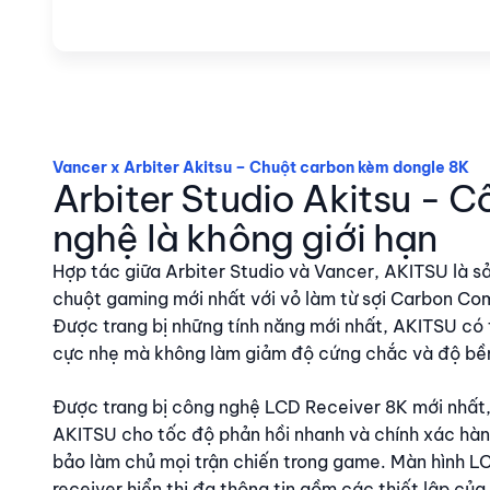
Vancer x Arbiter Akitsu – Chuột carbon kèm dongle 8K
Arbiter Studio Akitsu - C
nghệ là không giới hạn
Hợp tác giữa Arbiter Studio và Vancer, AKITSU là 
chuột gaming mới nhất với vỏ làm từ sợi Carbon Co
Được trang bị những tính năng mới nhất, AKITSU có 
cực nhẹ mà không làm giảm độ cứng chắc và độ bề
Được trang bị công nghệ LCD Receiver 8K mới nhất,
AKITSU cho tốc độ phản hồi nhanh và chính xác hà
bảo làm chủ mọi trận chiến trong game. Màn hình L
receiver hiển thị đa thông tin gồm các thiết lập của