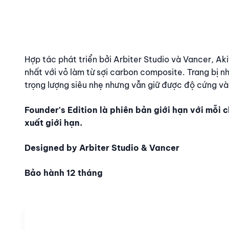
Nội dung
Hợp tác phát triển bởi Arbiter Studio và Vancer, Ak
nhất với vỏ làm từ sợi carbon composite. Trang bị n
trọng lượng siêu nhẹ nhưng vẫn giữ được độ cứng v
Founder's Edition là phiên bản giới hạn với mỗi 
xuất giới hạn.
Designed by Arbiter Studio & Vancer
Bảo hành 12 tháng