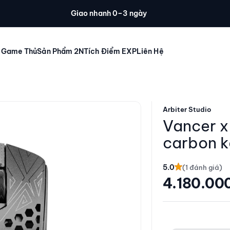
Giao nhanh 0–3 ngày
 Game Thủ
Sản Phẩm 2N
Tích Điểm EXP
Liên Hệ
Arbiter Studio
Vancer x
carbon k
5.0
Giá giảm
4.180.00