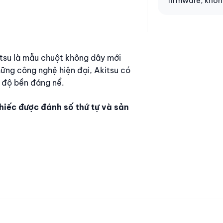
firmware, khôn
itsu là mẫu chuột không dây mới
hững công nghệ hiện đại, Akitsu có
à độ bền đáng nể.
chiếc được đánh số thứ tự và sản