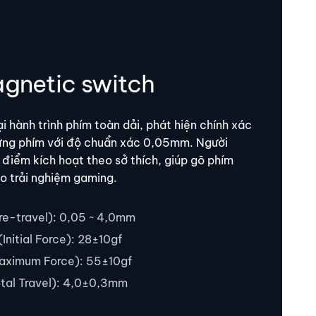
gnetic switch
ại hành trình phím toàn dải, phát hiện chính xác
ừng phím với độ chuẩn xác 0,05mm. Người
 điểm kích hoạt theo sở thích, giúp gõ phím
o trải nghiệm gaming.
Pre-travel): 0,05 ~ 4,0mm
Initial Force): 28±10gf
Maximum Force): 55±10gf
otal Travel): 4,0±0,3mm