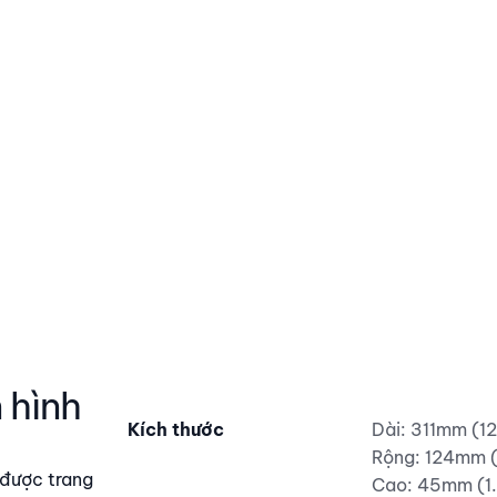
Bàn phím gaming với màn hình LCD
 hình
Kích thước
Dài: 311mm (12
Rộng: 124mm (
 được trang
Cao: 45mm (1.