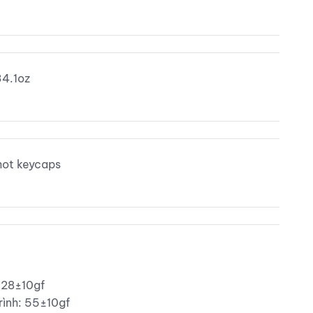
34.1oz
hot keycaps
 28±10gf
rình: 55±10gf