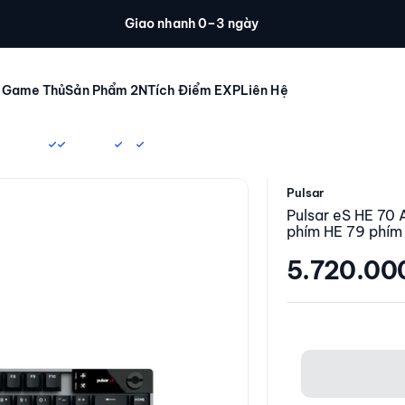
Giao nhanh 0–3 ngày
 Game Thủ
Sản Phẩm 2N
Tích Điểm EXP
Liên Hệ
Pulsar
Pulsar eS HE 70 
phím HE 79 phím
Giá giảm
5.720.00