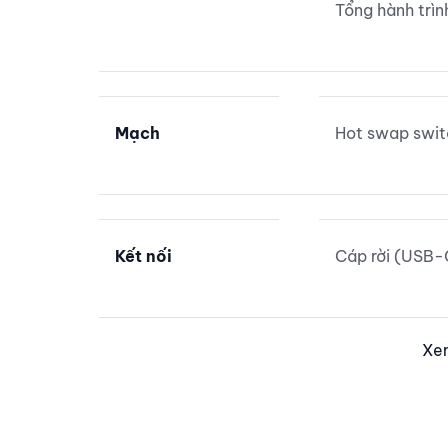
Tổng hành tr
Mạch
Hot swap swi
Kết nối
Cáp rời (USB-
Xe