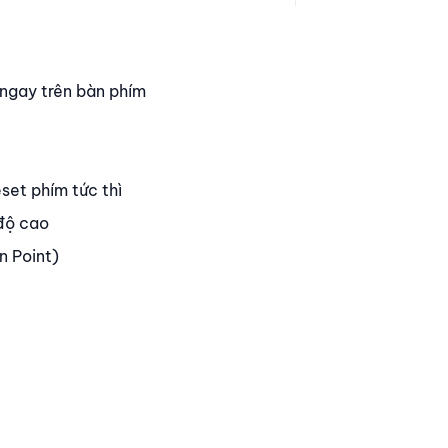
 ngay trên bàn phím
set phím tức thì
độ cao
n Point)