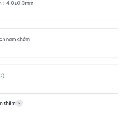
ình：4.0±0.3mm
tch nam châm
C)
m thêm