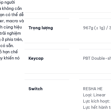
ép người
à không cần
ạn có thể dễ
ger, macro và
nh cùng hiệu
Trọng lượng
967g (± 1g) / 
trải nghiệm
 ở phía trên,
 có sẵn.
bỏ hạn chế
y khiến nó
Keycap
PBT Double-s
Switch
RESHA HE
Loại: Linear
Lực kích hoạt:
Lực hết hành t