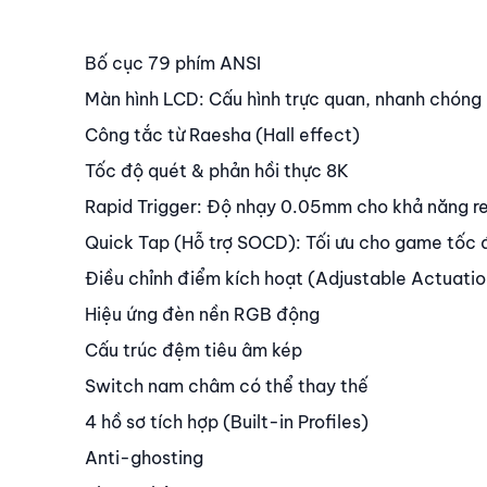
Nội dung
Bố cục 79 phím ANSI
Màn hình LCD: Cấu hình trực quan, nhanh chóng
Công tắc từ Raesha (Hall effect)
Tốc độ quét & phản hồi thực 8K
Rapid Trigger: Độ nhạy 0.05mm cho khả năng re
Quick Tap (Hỗ trợ SOCD): Tối ưu cho game tốc 
Điều chỉnh điểm kích hoạt (Adjustable Actuatio
Hiệu ứng đèn nền RGB động
Cấu trúc đệm tiêu âm kép
Switch nam châm có thể thay thế
4 hồ sơ tích hợp (Built-in Profiles)
Anti-ghosting