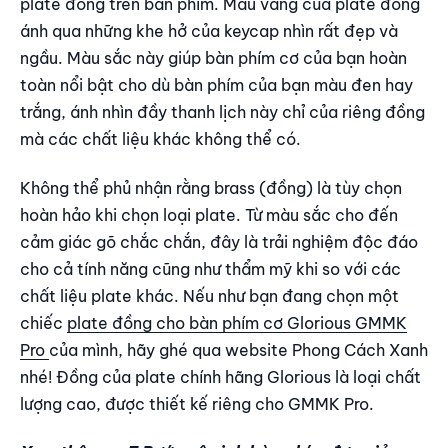
plate đồng trên bàn phím. Màu vàng của plate đồng
ánh qua những khe hở của keycap nhìn rất đẹp và
ngầu. Màu sắc này giúp bàn phím cơ của bạn hoàn
toàn nổi bật cho dù bàn phím của bạn màu đen hay
trắng, ánh nhìn đầy thanh lịch này chỉ của riêng đồng
mà các chất liệu khác không thể có.
Không thể phủ nhận rằng brass (đồng) là tùy chọn
hoàn hảo khi chọn loại plate. Từ màu sắc cho đến
cảm giác gõ chắc chắn, đây là trải nghiệm độc đáo
cho cả tính năng cũng như thẩm mỹ khi so với các
chất liệu plate khác. Nếu như bạn đang chọn một
chiếc
plate đồng cho bàn phím cơ Glorious GMMK
Pro
của mình, hãy ghé qua website Phong Cách Xanh
nhé! Đồng của plate chính hãng Glorious là loại chất
lượng cao, được thiết kế riêng cho GMMK Pro.