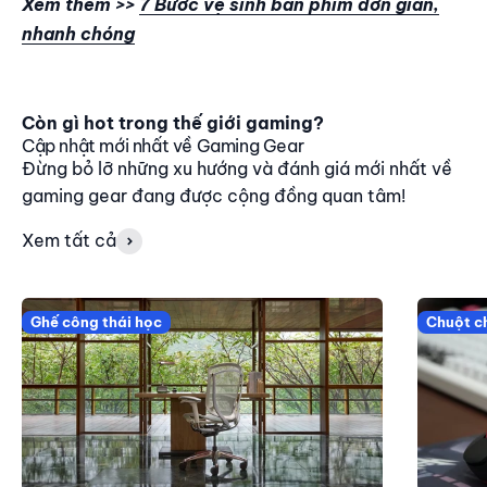
Xem thêm >>
7 Bước vệ sinh bàn phím đơn giản,
nhanh chóng
Còn gì hot trong thế giới gaming?
Cập nhật mới nhất về Gaming Gear
Đừng bỏ lỡ những xu hướng và đánh giá mới nhất về
gaming gear đang được cộng đồng quan tâm!
Xem tất cả
Ghế công thái học
Chuột c