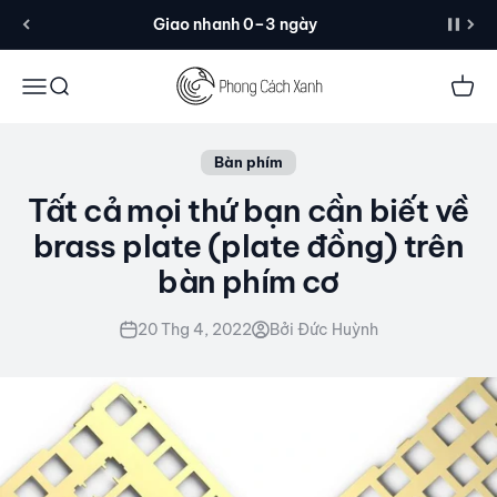
Đến nội dung
Giao nhanh 0–3 ngày
Menu
Tìm kiếm
Giỏ 
Bàn phím
Tất cả mọi thứ bạn cần biết về
brass plate (plate đồng) trên
bàn phím cơ
20 Thg 4, 2022
Bởi Đức Huỳnh