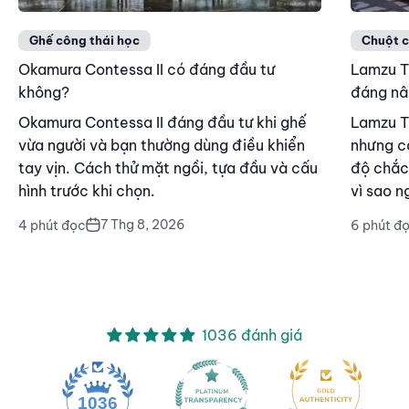
Ghế công thái học
Chuột 
Okamura Contessa II có đáng đầu tư
Lamzu T
không?
đáng nâ
Okamura Contessa II đáng đầu tư khi ghế
Lamzu T
vừa người và bạn thường dùng điều khiển
nhưng cả
tay vịn. Cách thử mặt ngồi, tựa đầu và cấu
độ chắc 
hình trước khi chọn.
vì sao n
7 Thg 8, 2026
4 phút đọc
6 phút đ
1036 đánh giá
1036