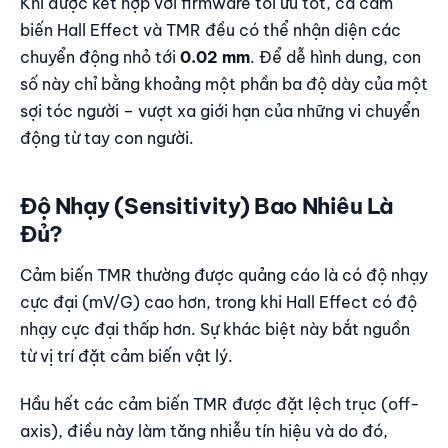
Khi được kết hợp với firmware tối ưu tốt, cả cảm
biến Hall Effect và TMR đều có thể nhận diện các
chuyển động nhỏ tới
0.02 mm
. Để dễ hình dung, con
số này chỉ bằng khoảng một phần ba độ dày của một
sợi tóc người – vượt xa giới hạn của những vi chuyển
động từ tay con người.
Độ Nhạy (Sensitivity) Bao Nhiêu Là
Đủ?
Cảm biến TMR thường được quảng cáo là có độ nhạy
cực đại (mV/G) cao hơn, trong khi Hall Effect có độ
nhạy cực đại thấp hơn. Sự khác biệt này bắt nguồn
từ vị trí đặt cảm biến vật lý.
Hầu hết các cảm biến TMR được đặt lệch trục (off-
axis), điều này làm tăng nhiễu tín hiệu và do đó,