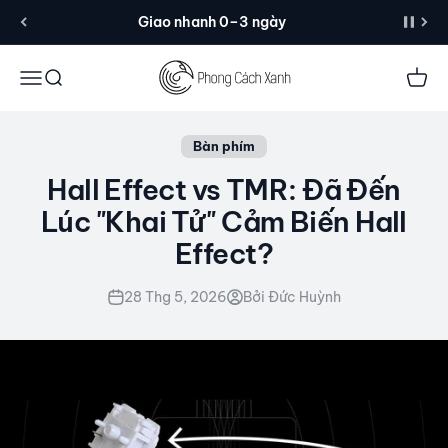
Đến nội dung
Giao nhanh 0–3 ngày
Menu
Tìm kiếm
Giỏ 
Bàn phím
Hall Effect vs TMR: Đã Đến
Lúc "Khai Tử" Cảm Biến Hall
Effect?
28 Thg 5, 2026
Bởi Đức Huỳnh