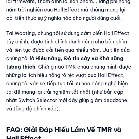
lại firmware, thẩm định lại sản phẩm... lãng phí hàng
năm trời nghiên cứu Hall Effect mà không mang lại
cải tiến thực sự ý nghĩa nào cho người dùng cuối.
Tại Wooting, chúng tôi sử dụng cảm biến Hall Effect
tùy chỉnh, được tinh chỉnh dành riêng cho bàn phím
và liên tục được cải tiến qua nhiều năm. Ưu tiên của
chúng tôi là
Hiệu năng, Độ tin cậy và Khả năng
tương thích
. Chừng nào TMR chưa chứng minh được
những lợi ích hiệu năng rõ rệt vượt qua Hall Effect,
chúng tôi vẫn sẽ tiếp tục tối ưu hóa công nghệ hiện
tại để mang lại trải nghiệm tốt nhất (như bản cập
nhật Switch Selector mới đây giúp giảm deadzone
và tăng độ chính xác).
FAQ: Giải Đáp Hiểu Lầm Về TMR và
Hall Effect