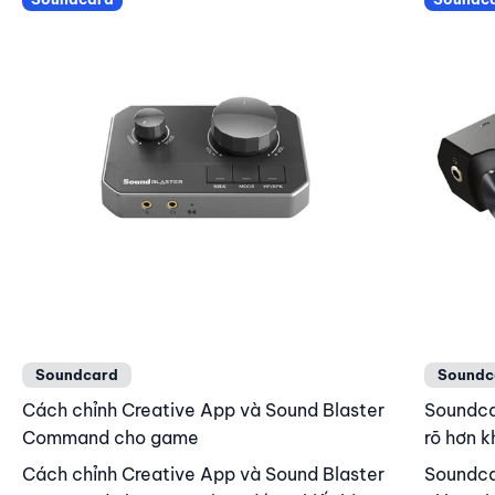
Soundcard
Soundc
Cách chỉnh Creative App và Sound Blaster
Soundca
Command cho game
rõ hơn 
Cách chỉnh Creative App và Sound Blaster
Soundca