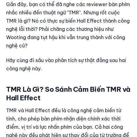
2. Phần mềm là "Vua"
Gần đây, bạn có thể đã nghe các reviewer bàn phím
nhắc nhiều đến thuật ngữ "TMR". Nhưng rốt cuộc
Điểm Mạnh Lớn Nhất Của TMR Là Gì?
TMR là gì? Nó có thực sự biến Hall Effect thành công
Tiết kiệm điện năng
nghệ lỗi thời? Phải chăng các thương hiệu như
Hỗ trợ Switch lai (Hybrid Switch)
Wooting đang tụt hậu khi vẫn trung thành với công
Tại Sao Wooting Vẫn Chọn Hall Effect (Cho Đến Hiện
nghệ cũ?
Tại)?
FAQ: Giải Đáp Hiểu Lầm Về TMR và Hall Effect
Hãy cùng đi sâu vào phân tích sự thật đằng sau hai
công nghệ này.
TMR Là Gì? So Sánh Cảm Biến TMR và
Hall Effect
TMR và Hall Effect đều là công nghệ cảm biến từ
tính, cho phép bàn phím nhận diện chính xác thời
điểm, vị trí và lực nhấn phím của bạn. Cả hai công
nghệ này đều phát hiện sự thay đổi của từ trường để