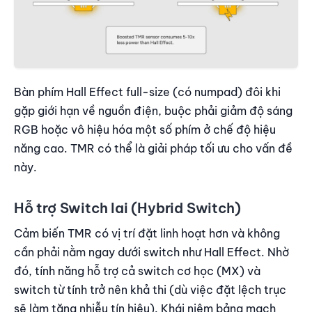
Bàn phím Hall Effect full-size (có numpad) đôi khi
gặp giới hạn về nguồn điện, buộc phải giảm độ sáng
RGB hoặc vô hiệu hóa một số phím ở chế độ hiệu
năng cao. TMR có thể là giải pháp tối ưu cho vấn đề
này.
Hỗ trợ Switch lai (Hybrid Switch)
Cảm biến TMR có vị trí đặt linh hoạt hơn và không
cần phải nằm ngay dưới switch như Hall Effect. Nhờ
đó, tính năng hỗ trợ cả switch cơ học (MX) và
switch từ tính trở nên khả thi (dù việc đặt lệch trục
sẽ làm tăng nhiễu tín hiệu). Khái niệm bảng mạch