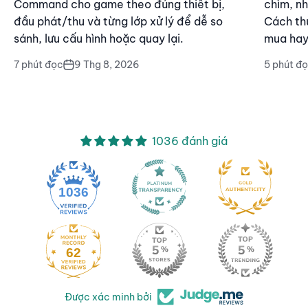
Command cho game theo đúng thiết bị,
chìm, nh
đầu phát/thu và từng lớp xử lý để dễ so
Cách thử
sánh, lưu cấu hình hoặc quay lại.
mua hay
9 Thg 8, 2026
7 phút đọc
5 phút đ
1036 đánh giá
1036
62
Được xác minh bởi