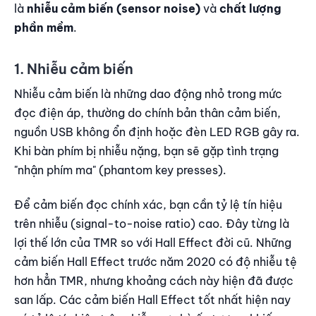
là
nhiễu cảm biến (sensor noise)
và
chất lượng
phần mềm
.
1. Nhiễu cảm biến
Nhiễu cảm biến là những dao động nhỏ trong mức
đọc điện áp, thường do chính bản thân cảm biến,
nguồn USB không ổn định hoặc đèn LED RGB gây ra.
Khi bàn phím bị nhiễu nặng, bạn sẽ gặp tình trạng
"nhận phím ma" (phantom key presses).
Để cảm biến đọc chính xác, bạn cần tỷ lệ tín hiệu
trên nhiễu (signal-to-noise ratio) cao. Đây từng là
lợi thế lớn của TMR so với Hall Effect đời cũ. Những
cảm biến Hall Effect trước năm 2020 có độ nhiễu tệ
hơn hẳn TMR, nhưng khoảng cách này hiện đã được
san lấp. Các cảm biến Hall Effect tốt nhất hiện nay