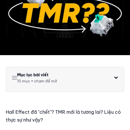
Mục lục bài viết
10 mục • chạm để mở
TMR Là Gì? So Sánh Cảm Biến TMR và Hall Effect
Độ Nhạy (Sensitivity) Bao Nhiêu Là Đủ?
Yếu Tố Nào Ảnh Hưởng Đến Độ Chính Xác Của Cảm
Hall Effect đã "chết"? TMR mới là tương lai? Liệu có
Biến?
thực sự như vậy?
1. Nhiễu cảm biến