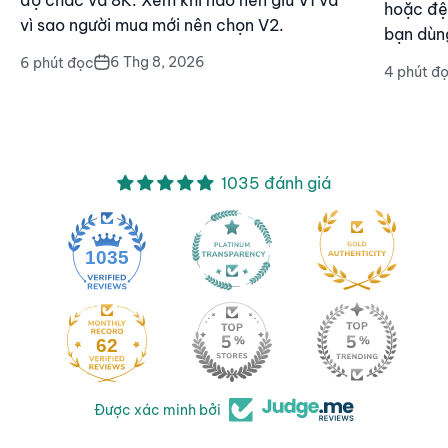
hoặc đệ
vì sao người mua mới nên chọn V2.
bạn dùn
6 Thg 8, 2026
6 phút đọc
4 phút đ
1035 đánh giá
1035
62
Được xác minh bởi