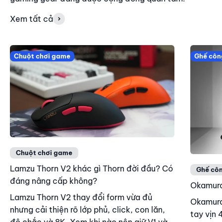
Xem tất cả
Chuột chơi game
Ghế côn
Chuột chơi game
Lamzu Thorn V2 khác gì Thorn đời đầu? Có
Ghế côn
đáng nâng cấp không?
Okamura 
Lamzu Thorn V2 thay đổi form vừa đủ
Okamura 
nhưng cải thiện rõ lớp phủ, click, con lăn,
tay vịn 
độ chắc và 8K. Xem khi nào nên giữ V1 và