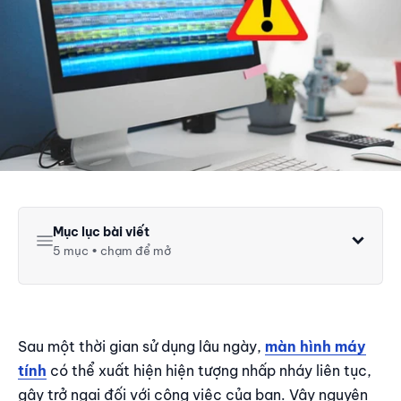
Mục lục bài viết
5 mục • chạm để mở
Tần số làm tươi (Refresh rate) không tương thích
Cáp kết nối hỏng
Driver đồ họa bị lỗi
Sau một thời gian sử dụng lâu ngày,
màn hình máy
Nhiễm điện từ hoặc nhiễu từ thiết bị gần màn hình
tính
có thể xuất hiện hiện tượng nhấp nháy liên tục,
Cài đặt OSD
gây trở ngại đối với công việc của bạn. Vậy nguyên