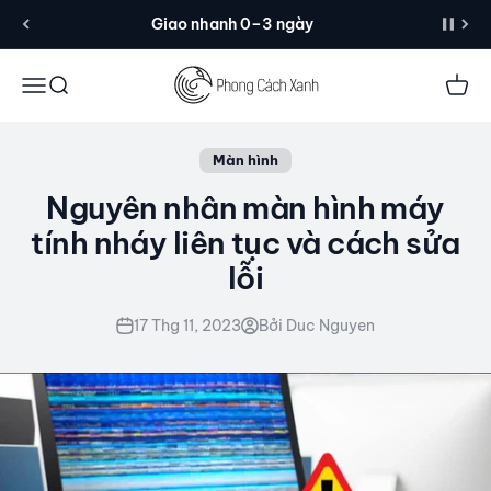
Đến nội dung
Giao nhanh 0–3 ngày
Menu
Tìm kiếm
Giỏ 
Màn hình
Nguyên nhân màn hình máy
tính nháy liên tục và cách sửa
lỗi
17 Thg 11, 2023
Bởi Duc Nguyen