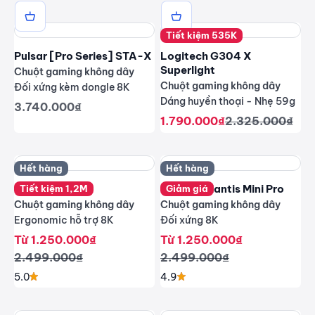
Tiết kiệm 535K
Pulsar [Pro Series] STA-X
Logitech G304 X
Superlight
Chuột gaming không dây
Chuột gaming không dây
Đối xứng kèm dongle 8K
Dáng huyền thoại - Nhẹ 59g
Giá giảm
3.740.000₫
Giá giảm
Giá thông thườ
1.790.000₫
2.325.000₫
Hết hàng
Hết hàng
Lamzu Thorn
Lamzu Atlantis Mini Pro
Tiết kiệm 1,2M
Giảm giá
Chuột gaming không dây
Chuột gaming không dây
Ergonomic hỗ trợ 8K
Đối xứng 8K
Giá giảm
Giá giảm
Từ 1.250.000₫
Từ 1.250.000₫
Giá thông thường
Giá thông thường
2.499.000₫
2.499.000₫
5.0
4.9