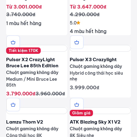
Giá giảm
Giá giảm
Từ 3.001.000₫
Từ 3.647.000₫
Giá thông thường
Giá thông thường
3.740.000₫
4.290.000₫
1 màu hết hàng
5.0
4 màu hết hàng
Tiết kiệm 170K
Pulsar X2 CrazyLight
Pulsar X3 Crazylight
Bruce Lee 85th Edition
Chuột gaming không dây
Chuột gaming không dây
Hybrid công thái học siêu
nhẹ
Medium / Mini Bruce Lee
85th
Giá giảm
3.999.000₫
Giá giảm
Giá thông thường
3.790.000₫
3.960.000₫
Giảm giá
Lamzu Thorn V2
ATK Blazing Sky X1 V2
Chuột gaming không dây
Chuột gaming không dây
Công thái học 8K
8K Siêu nhẹ