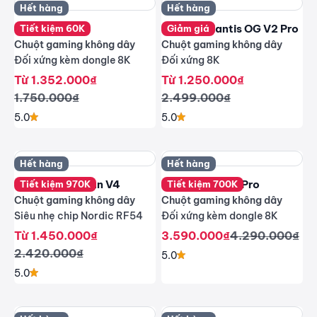
Hết hàng
Hết hàng
Scyrox V8
Lamzu Atlantis OG V2 Pro
Tiết kiệm 60K
Giảm giá
Chuột gaming không dây
Chuột gaming không dây
Đối xứng kèm dongle 8K
Đối xứng 8K
Giá giảm
Giá giảm
Từ 1.352.000₫
Từ 1.250.000₫
Giá thông thường
Giá thông thường
1.750.000₫
2.499.000₫
5.0
5.0
Hết hàng
Hết hàng
Rawm Leviathan V4
Razer Viper V3 Pro
Tiết kiệm 970K
Tiết kiệm 700K
Chuột gaming không dây
Chuột gaming không dây
Siêu nhẹ chip Nordic RF54
Đối xứng kèm dongle 8K
Giá giảm
Giá giảm
Giá thông thư
Từ 1.450.000₫
3.590.000₫
4.290.000₫
Giá thông thường
2.420.000₫
5.0
5.0