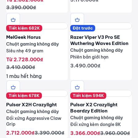
Giá thông thường
3.390.000₫
Tiết kiệm 682K
Đặt trước
MelGeek Horus
Razer Viper V3 Pro SE
Wuthering Waves Edition
Chuột gaming không dây
Chuột gaming không dây
Siêu nhẹ 49 gram
Phiên bản giới hạn
Giá giảm
Từ 2.728.000₫
Giá giảm
3.490.000₫
Giá thông thường
3.410.000₫
1 màu hết hàng
Tiết kiệm 678K
Tiết kiệm 594K
Pulsar X2H Crazylight
Pulsar X2 Crazylight
Boardzy Edition
Chuột gaming không dây
Chuột gaming không dây
Đối xứng Aggressive Claw
Grip
Đối xứng kèm dongle 8K
Giá giảm
Giá thông thường
2.712.000₫
3.390.000₫
Giá giảm
Giá thông thư
3.366.000₫
3.960.000₫