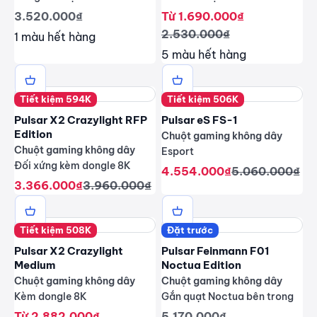
Giá giảm
Giá giảm
3.520.000₫
Từ 1.690.000₫
Giá thông thường
2.530.000₫
1 màu hết hàng
5 màu hết hàng
Tiết kiệm 594K
Tiết kiệm 506K
Pulsar X2 Crazylight RFP
Pulsar eS FS-1
Edition
Chuột gaming không dây
Chuột gaming không dây
Esport
Đối xứng kèm dongle 8K
Giá giảm
Giá thông thư
4.554.000₫
5.060.000₫
Giá giảm
Giá thông thường
3.366.000₫
3.960.000₫
Tiết kiệm 508K
Đặt trước
Pulsar X2 Crazylight
Pulsar Feinmann F01
Medium
Noctua Edition
Chuột gaming không dây
Chuột gaming không dây
Kèm dongle 8K
Gắn quạt Noctua bên trong
Giá giảm
Giá giảm
Từ 2.882.000₫
5.170.000₫