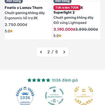
Hết hàng
Hết hàng
Fnatic x Lamzu Thorn
Logitech G Pro X
Tiết kiệm 700K
Superlight 2
Chuột gaming không dây
Chuột gaming không dây
Ergonomic hỗ trợ 8K
Đối xứng Lightspeed
Giá giảm
2.750.000₫
Giá giảm
Giá thông thườ
3.190.000₫
3.890.000₫
5.0
5.0
2 / 5
1036 đánh giá
1036