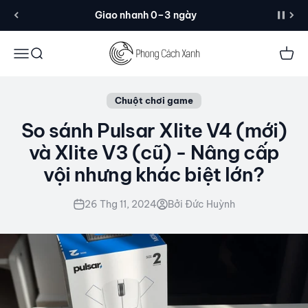
Đến nội dung
Giao nhanh 0–3 ngày
Menu
Tìm kiếm
Giỏ 
Chuột chơi game
So sánh Pulsar Xlite V4 (mới)
và Xlite V3 (cũ) - Nâng cấp
vội nhưng khác biệt lớn?
26 Thg 11, 2024
Bởi Đức Huỳnh