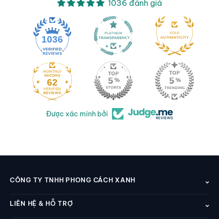
1036 đánh giá
1036
62
Được xác minh bởi
CÔNG TY TNHH PHONG CÁCH XANH
LIÊN HỆ & HỖ TRỢ