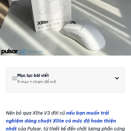
Mục lục bài viết
9 mục • chạm để mở
Cảm biến XS-1
Tracking tốt hơn trên nhiều loại bề mặt
Lift off Distance (LOD) thấp hơn
Nên bỏ qua Xlite V3 đời cũ
nếu bạn muốn trải
8K Polling Rate (cần dongle bán rời)
nghiệm dáng chuột Xlite có mức độ hoàn thiện
Một số thay đổi nhỏ nhưng đáng để ý
nhất
của Pulsar, từ thiết kế đến chất lượng phần cứng