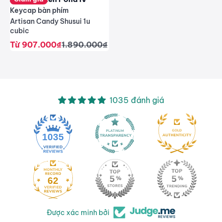
Keycap bàn phím
Artisan Candy Shusui 1u
cubic
Giá giảm
Giá thông thường
Từ 907.000₫
1.890.000₫
1035 đánh giá
1035
62
Được xác minh bởi