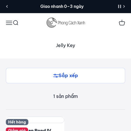
Đến nội dung
Giao nhanh 0–3 ngày
Menu
Tìm kiếm
Giỏ 
Jelly Key
Sắp xếp
1 sản phẩm
Hết hàng
Jelly Key Zen Pond IV
Giảm giá