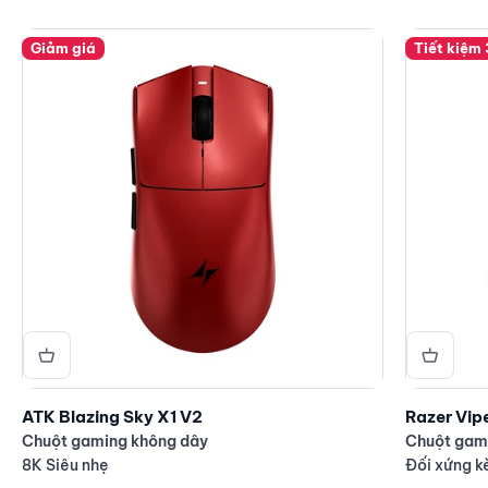
Giảm giá
Tiết kiệm
ATK Blazing Sky X1 V2
Razer Vip
Chuột gaming không dây
Chuột gam
8K Siêu nhẹ
Đối xứng k