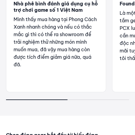
Nhà phê bình đánh giá dụng cụ hỗ
Found
trợ chơi game số 1 Việt Nam
Là một
Mình thấy mua hàng tại Phong Cách
tầm ge
Xanh nhanh chóng và nếu có thắc
PCX luô
mắc gì thì có thể ra showroom để
cần mu
trải nghiệm thử những món mình
độc nh
muốn mua, đã vậy mua hàng còn
mãi tu
được tích điểm giảm giá nữa, quá
tôi th
đã.
Chọn đúng gear bắt đầu từ hiểu đúng.