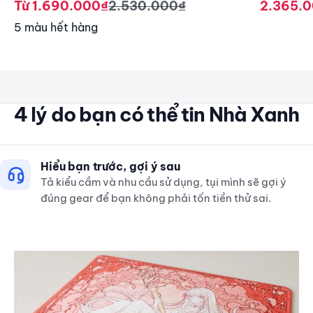
Giá giảm
Giá thông thường
Giá giả
Từ 1.690.000₫
2.530.000₫
2.365.
5 màu hết hàng
4 lý do bạn có thể tin Nhà Xanh
Hiểu bạn trước, gợi ý sau
Tả kiểu cầm và nhu cầu sử dụng, tụi mình sẽ gợi ý
đúng gear để bạn không phải tốn tiền thử sai.