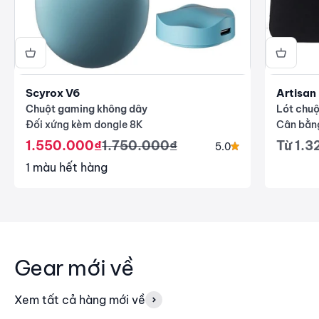
Scyrox V6
Artisan
Chuột gaming không dây
Lót chuộ
Đối xứng kèm dongle 8K
Cân bằn
Giá giảm
Giá thông thường
Giá gi
1.550.000₫
1.750.000₫
Từ 1.
5.0
1 màu hết hàng
Gear mới về
Xem tất cả hàng mới về