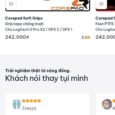
Corepad Soft Grips
Corepad 
Grip tape chống trượt
Feet PTFE 
Cho Logitech G Pro X2 / GPX 2 / GPX 1
Cho Logite
Giá giảm
Giá giả
242.000₫
242.00
5.0
Trải nghiệm thật từ cộng đồng.
Khách nói thay tụi mình
Zoeyyy
A