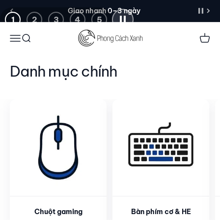
Lamzu Thorn V2
Đến nội dung
Giao nhanh 0–3 ngày
1
2
3
4
5
Menu
Tìm kiếm
Giỏ 
Xem thêm
Danh mục chính
Chuột gaming
Bàn phím cơ & HE